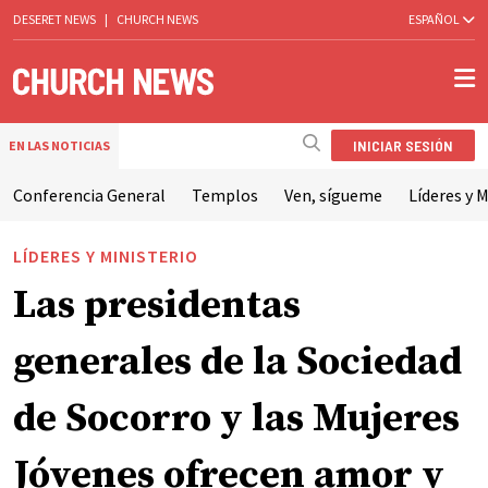
DESERET NEWS
|
CHURCH NEWS
ESPAÑOL
INICIAR SESIÓN
EN LAS NOTICIAS
Conferencia General
Templos
Ven, sígueme
Líderes y M
LÍDERES Y MINISTERIO
Las presidentas
generales de la Sociedad
de Socorro y las Mujeres
Jóvenes ofrecen amor y