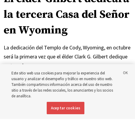
la tercera Casa del Señor
en Wyoming
La dedicación del Templo de Cody, Wyoming, en octubre
será la primera vez que el élder Clark G. Gilbert dedique
un templo
Este sitio web usa cookies para mejorar la experiencia del
usuario y analizar el desempeño y tráfico en nuestro sitio web.
7 agosto 2026, 2:46 p.m. MDT
Compartir
También compartimos información acerca del uso de nuestro
sitio a través de las redes sociales, los anunciantes y los socios
de analítica.
Inglés
|
Portugués
DISPONIBLE EN:
Aceptar cookies