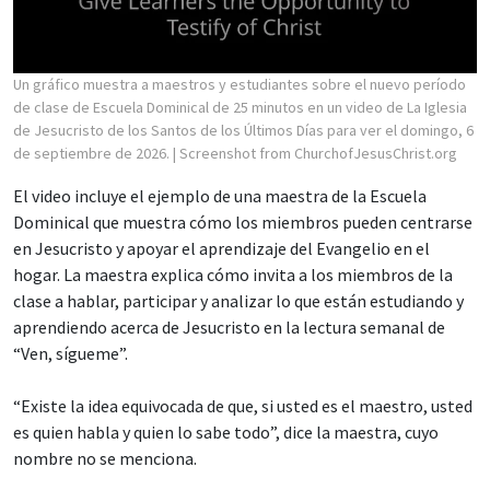
Un gráfico muestra a maestros y estudiantes sobre el nuevo período
de clase de Escuela Dominical de 25 minutos en un video de La Iglesia
de Jesucristo de los Santos de los Últimos Días para ver el domingo, 6
de septiembre de 2026.
| Screenshot from ChurchofJesusChrist.org
El video incluye el ejemplo de una maestra de la Escuela
Dominical que muestra cómo los miembros pueden centrarse
en Jesucristo y apoyar el aprendizaje del Evangelio en el
hogar. La maestra explica cómo invita a los miembros de la
clase a hablar, participar y analizar lo que están estudiando y
aprendiendo acerca de Jesucristo en la lectura semanal de
“Ven, sígueme”.
“Existe la idea equivocada de que, si usted es el maestro, usted
es quien habla y quien lo sabe todo”, dice la maestra, cuyo
nombre no se menciona.