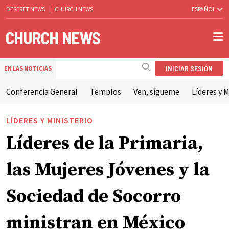
DESERET NEWS
|
CHURCH NEWS
ESPAÑOL
INICIAR SESIÓN
EN LAS NOTICIAS
Conferencia General
Templos
Ven, sígueme
Líderes y M
LÍDERES Y MINISTERIO
Líderes de la Primaria,
las Mujeres Jóvenes y la
Sociedad de Socorro
ministran en México