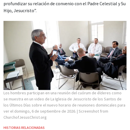
profundizar su relación de convenio con el Padre Celestial y Su
Hijo, Jesucristo”.
Los hombres participan en una reunión del cuórum de élderes como
se muestra en un video de La Iglesia de Jesucristo de los Santos de
los Últimos Días sobre el nuevo horario de reuniones dominicales para
ver el domingo, 6 de septiembre de 2026.
| Screenshot from
ChurchofJesusChrist.org
HISTORIAS RELACIONADAS