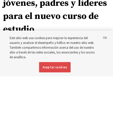
jóvenes, padres y líderes
para el nuevo curso de
estudio
Este sitio web usa cookies para mejorar la experiencia del
usuario y analizar el desempeño y tráfico en nuestro sitio web.
El presidente Farnes y la presidenta Freeman responden
También compartimos información acerca del uso de nuestro
a la pregunta: ‘¿Cuál es la fortaleza de la juventud?’
sitio a través de las redes sociales, los anunciantes y los socios
de analítica.
8 agosto 2026, 2:00 a.m. MDT
Compartir
Aceptar cookies
Inglés
|
Portugués
DISPONIBLE EN: