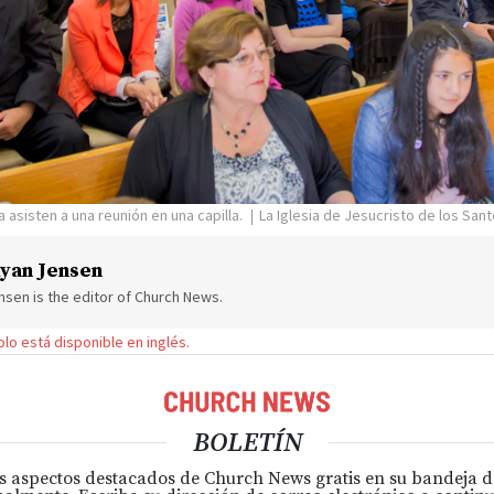
a asisten a una reunión en una capilla.
La Iglesia de Jesucristo de los Sant
yan Jensen
sen is the editor of Church News.
solo está disponible en inglés.
BOLETÍN
s aspectos destacados de Church News gratis en su bandeja 