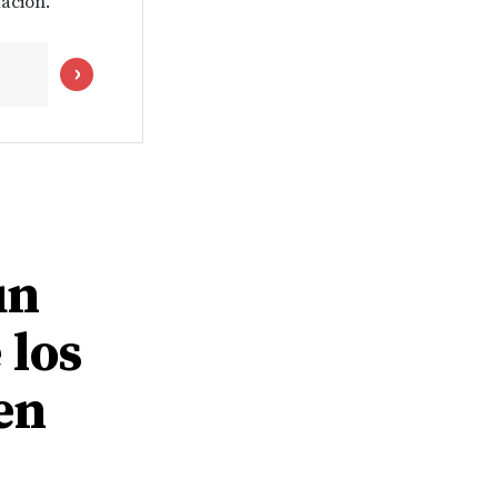
ación.
un
 los
en