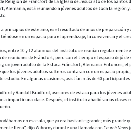
de Religión de Fráncfort de La Iglesia de Jesucristo de los Santos 
rt, Alemania, está reuniendo a jóvenes adultos de toda la región 
sto.
 a principios de este año, es el resultado de años de preparación y
rtiéndose en un espacio para el aprendizaje, la convivencia y el cr
s, entre 10 y 12 alumnos del instituto se reunían regularmente en
 de reuniones de Fráncfort, pero con el tiempo el espacio dejó de s
y, un joven adulto de la Estaca Fráncfort, Alemania. Entonces, el 
e que los jóvenes adultos solteros contaran con un espacio propio
 de estudio. En algunas ocasiones, asistían más de 60 participante
dford y Randall Bradford, asesores de estaca para los jóvenes adul
a impartir una clase. Después, el instituto añadió varias clases m
queño.
dábamos en esa sala, que ya era bastante grande; más grande que
lmente llena”, dijo Wiborny durante una llamada con
Church News
j