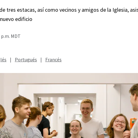
e tres estacas, así como vecinos y amigos de la Iglesia, asis
 nuevo edificio
2 p.m. MDT
lés
|
Portugués
|
Francés