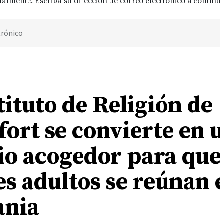
almente. Escriba su dirección de correo electrónico a continu
trónico
tituto de Religión de
fort se convierte en 
io acogedor para que
es adultos se reúnan 
ania