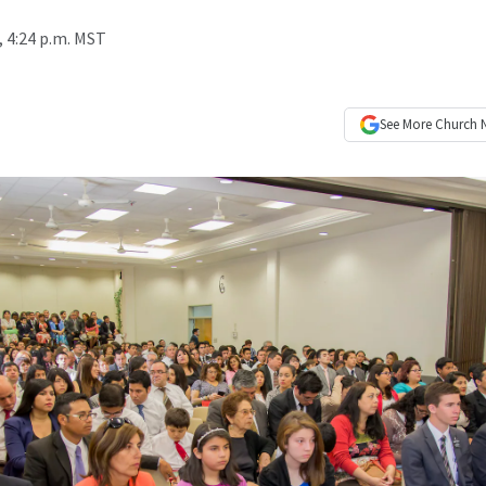
 4:24 p.m. MST
See More
Church 