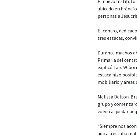
El nuevo Instituto 
ubicado en Fráncfo
personas a Jesucri
El centro, dedicado
tres estacas, convi
Durante muchos año
Primaria del centro
explicó Lars Wiborn
estaca hizo posibl
mobiliario y áreas
Melissa Dalton-Bra
grupo y comenzaron 
volvió a quedar pe
“Siempre nos acomo
aun así estaba rea