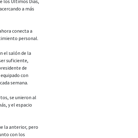
de los Últimos Días,
y acercando a más
 ahora conecta a
ecimiento personal.
 el salón de la
er suficiente,
presidente de
, equipado con
s cada semana.
tos, se unieron al
ás, y el espacio
 la anterior, pero
unto con los