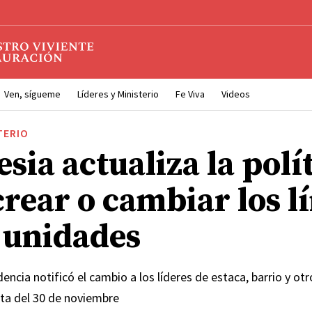
Ven, sígueme
Líderes y Ministerio
Fe Viva
Videos
TERIO
esia actualiza la polí
crear o cambiar los l
s unidades
encia notificó el cambio a los líderes de estaca, barrio y otro
rta del 30 de noviembre