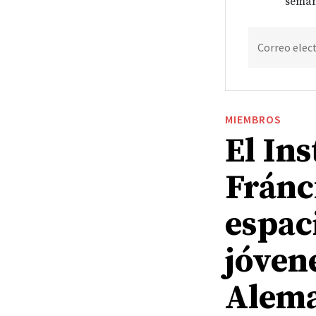
seman
Correo elec
MIEMBROS
El Ins
Fránc
espac
jóven
Alem