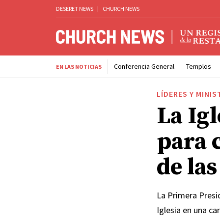
DESERET NEWS
|
CHURCH NEWS
Conferencia General
Templos
EN LAS NOTICIAS
LÍDERES Y MINIS
La Igl
para 
de la
La Primera Presid
Iglesia en una ca