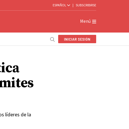
ESPAÑOL
|
SUBSCRIBIRSE
Menú
INICIAR SESIÓN
tica
ímites
s líderes de la