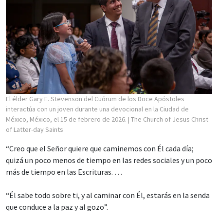
El élder Gary E. Stevenson del Cuórum de los Doce Apóstoles
interactúa con un joven durante una devocional en la Ciudad de
México, México, el 15 de febrero de 2026.
| The Church of Jesus Christ
of Latter-day Saints
“Creo que el Señor quiere que caminemos con Él cada día;
quizá un poco menos de tiempo en las redes sociales y un poco
más de tiempo en las Escrituras. …
“Él sabe todo sobre ti, y al caminar con Él, estarás en la senda
que conduce a la paz y al gozo”.