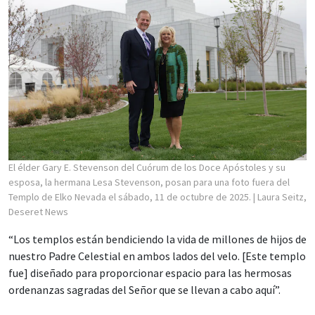
El élder Gary E. Stevenson del Cuórum de los Doce Apóstoles y su
esposa, la hermana Lesa Stevenson, posan para una foto fuera del
Templo de Elko Nevada el sábado, 11 de octubre de 2025.
| Laura Seitz,
Deseret News
“Los templos están bendiciendo la vida de millones de hijos de
nuestro Padre Celestial en ambos lados del velo. [Este templo
fue] diseñado para proporcionar espacio para las hermosas
ordenanzas sagradas del Señor que se llevan a cabo aquí”.