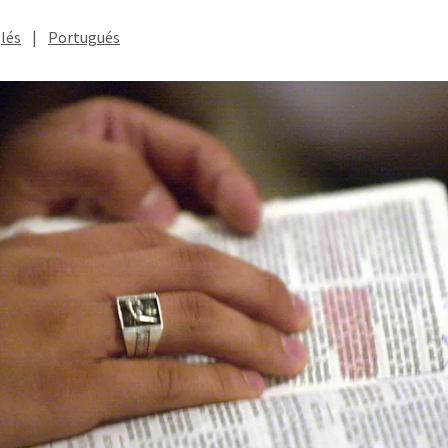
lés
|
Portugués