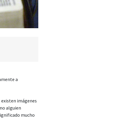
namente a
ue existen imágenes
omo alguien
significado mucho