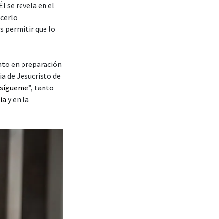
l se revela en el
cerlo
s permitir que lo
nto en preparación
ia de Jesucristo de
 sígueme
”, tanto
sia
y en la