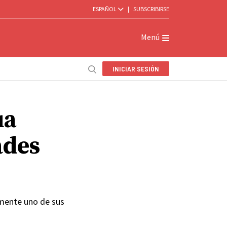
ESPAÑOL
|
SUBSCRIBIRSE
Menú
INICIAR SESIÓN
ua
ades
emente uno de sus