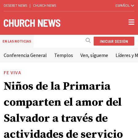
DESERET NEWS
|
CHURCH NEWS
ESPAÑOL
INICIAR SESIÓN
EN LAS NOTICIAS
Conferencia General
Templos
Ven, sígueme
Líderes y M
FE VIVA
Niños de la Primaria
comparten el amor del
Salvador a través de
actividades de servicio