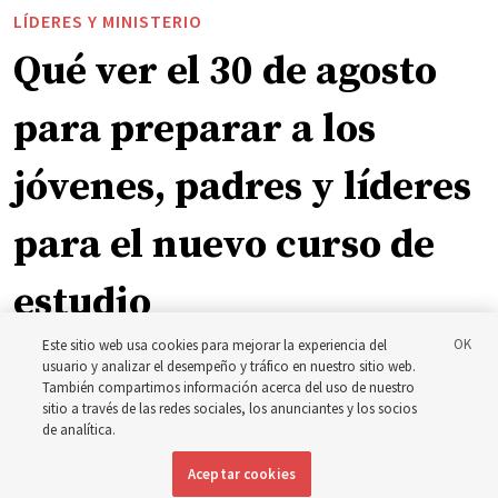
LÍDERES Y MINISTERIO
Qué ver el 30 de agosto
para preparar a los
jóvenes, padres y líderes
para el nuevo curso de
estudio
Este sitio web usa cookies para mejorar la experiencia del
El presidente Farnes y la presidenta Freeman responden
usuario y analizar el desempeño y tráfico en nuestro sitio web.
También compartimos información acerca del uso de nuestro
a la pregunta: ‘¿Cuál es la fortaleza de la juventud?’
sitio a través de las redes sociales, los anunciantes y los socios
de analítica.
8 agosto 2026, 2:00 a.m. MDT
Compartir
Aceptar cookies