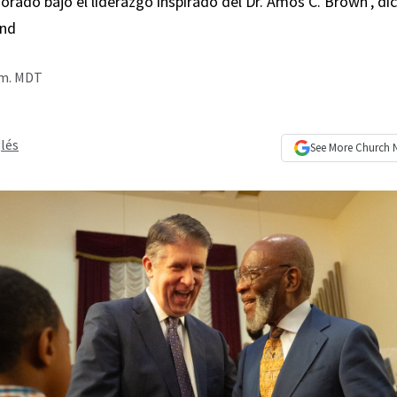
rado bajo el liderazgo inspirado del Dr. Amos C. Brown’, dic
and
p.m. MDT
lés
See More
Church 