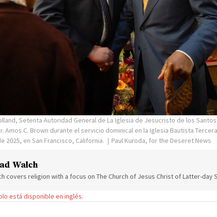
olland, Setenta Autoridad General de La Iglesia de Jesucristo de los Santos
r. Amos C. Brown durante el servicio dominical en la Iglesia Bautista Tercer
e 2025, en San Francisco, California.
Paul Kuroda, for the Deseret News
ad Walch
h covers religion with a focus on The Church of Jesus Christ of Latter-day S
solo está disponible en inglés.