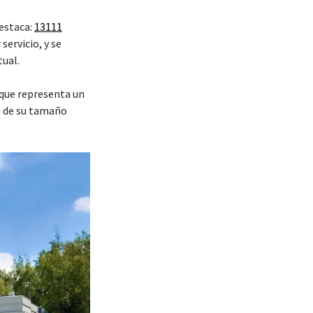
 estaca:
13111
servicio, y se
tual.
que representa un
e de su tamaño