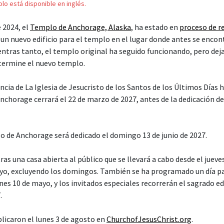
solo está disponible en inglés.
 2024, el
Templo de Anchorage, Alaska
, ha estado en
proceso de r
un nuevo edificio para el templo en el lugar donde antes se encon
entras tanto, el templo original ha seguido funcionando, pero deja
 termine el nuevo templo.
cia de La Iglesia de Jesucristo de los Santos de los Últimos Días 
nchorage cerrará el 22 de marzo de 2027, antes de la dedicación de
o de Anchorage será dedicado el domingo 13 de junio de 2027.
ras una casa abierta al público que se llevará a cabo desde el juev
yo, excluyendo los domingos. También se ha programado un día pa
es 10 de mayo, y los invitados especiales recorrerán el sagrado edif
.
blicaron el lunes 3 de agosto en
ChurchofJesusChrist.org
.