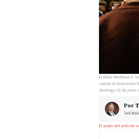
El élder Matthew S. H
saluda al reverendo D
domingo 22 de junio d
Por
T
Tad Walc
El audio del artículo 