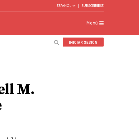
ESPAÑOL
|
SUBSCRIBIRSE
Menú
INICIAR SESIÓN
,
ell M.
e