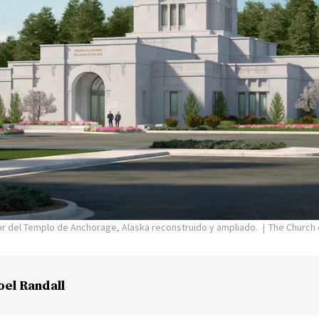
or del Templo de Anchorage, Alaska reconstruido y ampliado.
The Church 
oel Randall