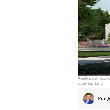
Renderización exteri
Latter-day Saints
Por
J