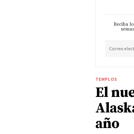
Reciba lo
seman
Correo elec
TEMPLOS
El nu
Alask
año