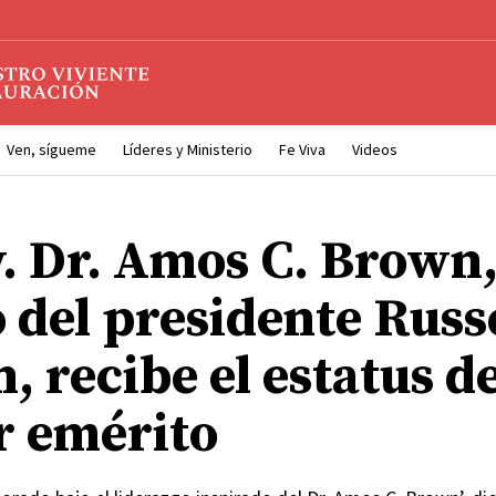
Ven, sígueme
Líderes y Ministerio
Fe Viva
Videos
v. Dr. Amos C. Brown
 del presidente Russ
, recibe el estatus d
r emérito