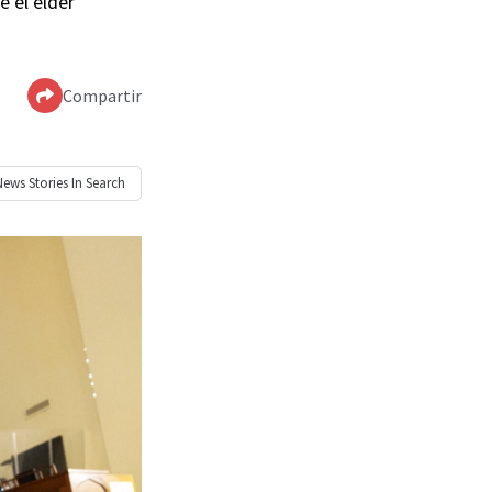
e el élder
Compartir
News
Stories In Search