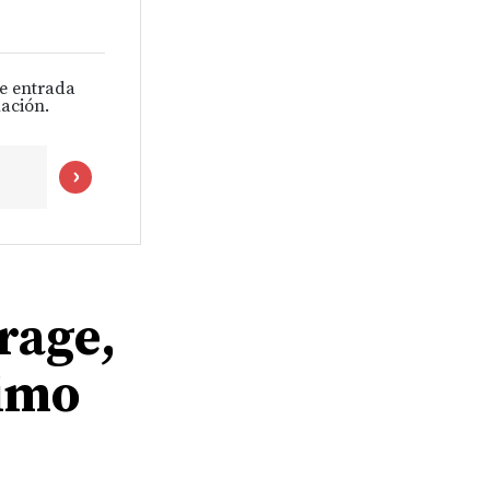
de entrada
ación.
rage,
ximo