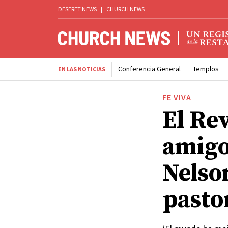
DESERET NEWS
|
CHURCH NEWS
Conferencia General
Templos
EN LAS NOTICIAS
FE VIVA
El Re
amigo
Nelson
pasto