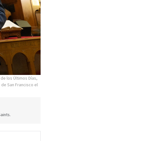
 de los Últimos Días,
a de San Francisco el
aints.