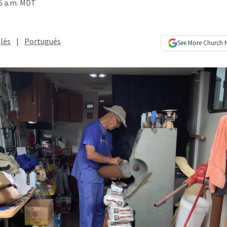
5 a.m. MDT
lés
|
Portugués
See More
Church 