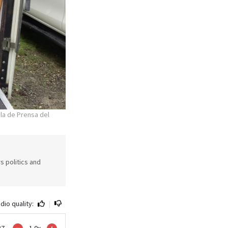
ala de Prensa del
s politics and
dio quality:
|