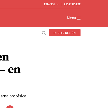
ESPAÑOL
|
SUBSCRIBIRSE
Menú
INICIAR SESIÓN
en
— en
ierna protésica