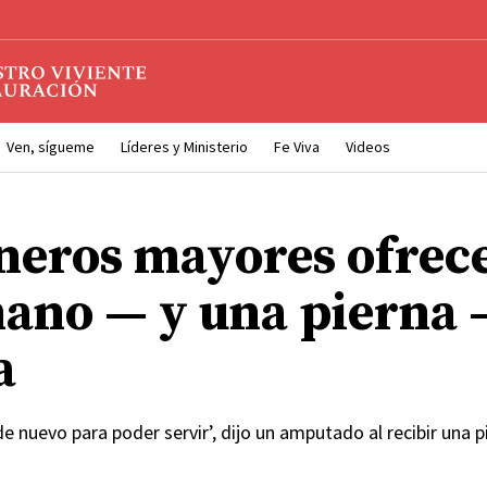
Ven, sígueme
Líderes y Ministerio
Fe Viva
Videos
neros mayores ofrec
ano — y una pierna 
a
e nuevo para poder servir’, dijo un amputado al recibir una p