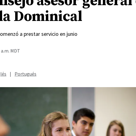
nsejo asesor general 
la Dominical
omenzó a prestar servicio en junio
0 a.m. MDT
lés
|
Portugués