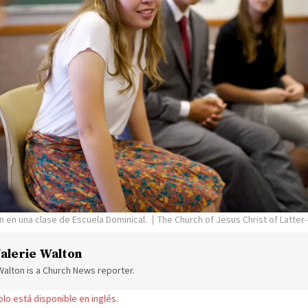
n en una clase de Escuela Dominical.
The Church of Jesus Christ of Latter
alerie Walton
Walton is a Church News reporter.
solo está disponible en inglés.