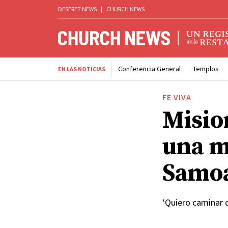
DESERET NEWS
|
CHURCH NEWS
Conferencia General
Templos
EN LAS NOTICIAS
FE VIVA
Misio
una m
Samo
‘Quiero caminar d