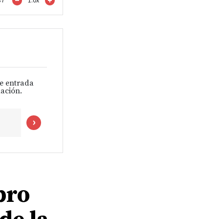
37
1.0
x
de entrada
ación.
bro