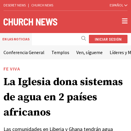
DESERET NEWS
|
CHURCH NEWS
ESPAÑOL
INICIAR SESIÓN
EN LAS NOTICIAS
Conferencia General
Templos
Ven, sígueme
Líderes y M
FE VIVA
La Iglesia dona sistemas
de agua en 2 países
africanos
Las comunidades en Liberia y Ghana tendrán agua