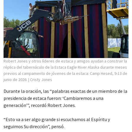
Robert Jones y otros líderes de estaca y amigos ayudan a construir la
réplica del tabernáculo de la Estaca Eagle River Alaska durante meses
previos al campamento de jóvenes de la estaca: Camp Hesed, 9-13 de
junio de 2026.
| Cristy Jones
Durante la oración, las “palabras exactas de un miembro de la
presidencia de estaca fueron: ‘Cambiaremos a una
generación’”, recordó Robert Jones.
“Esto va a ser algo grande si escuchamos al Espíritu y
seguimos Su dirección”, pensó.