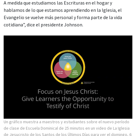
A medida que estudiamos las Escrituras en el hogar y
hablamos de lo que estamos aprendiendo en la Iglesia, el
Evangelio se vuelve más personal y forma parte de la vida
cotidiana”, dice el presidente Johnson.
Un gráfico muestra a maestros y estudiantes sobre el nuevo período
de clase de Escuela Dominical de 25 minutos en un video de La Iglesia
de Jesucristo de los Santos de los Últimos Días para ver el domingo, 6