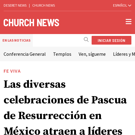
DESERET NEWS
|
CHURCH NEWS
ESPAÑOL
INICIAR SESIÓN
EN LAS NOTICIAS
Conferencia General
Templos
Ven, sígueme
Líderes y M
FE VIVA
Las diversas
celebraciones de Pascua
de Resurrección en
México atraen a líderes