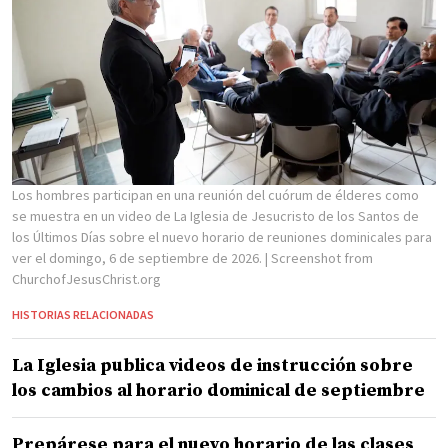
Los hombres participan en una reunión del cuórum de élderes como
se muestra en un video de La Iglesia de Jesucristo de los Santos de
los Últimos Días sobre el nuevo horario de reuniones dominicales para
ver el domingo, 6 de septiembre de 2026.
| Screenshot from
ChurchofJesusChrist.org
HISTORIAS RELACIONADAS
La Iglesia publica videos de instrucción sobre
los cambios al horario dominical de septiembre
Prepárese para el nuevo horario de las clases