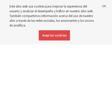
Este sitio web usa cookies para mejorar la experiencia del
usuario y analizar el desempeño y tráfico en nuestro sitio web.
El presidente Farnes y la presidenta Freeman responden
También compartimos información acerca del uso de nuestro
a la pregunta: ‘¿Cuál es la fortaleza de la juventud?’
sitio a través de las redes sociales, los anunciantes y los socios
de analítica.
8 agosto 2026, 2:00 a.m. MDT
Compartir
Aceptar cookies
Inglés
DISPONIBLE EN: