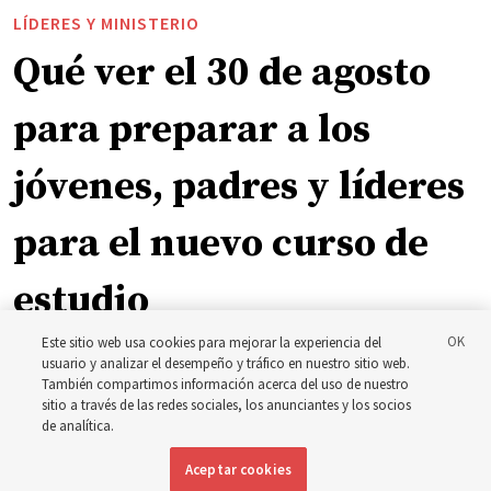
LÍDERES Y MINISTERIO
Qué ver el 30 de agosto
para preparar a los
jóvenes, padres y líderes
para el nuevo curso de
estudio
Este sitio web usa cookies para mejorar la experiencia del
El presidente Farnes y la presidenta Freeman responden
usuario y analizar el desempeño y tráfico en nuestro sitio web.
También compartimos información acerca del uso de nuestro
a la pregunta: ‘¿Cuál es la fortaleza de la juventud?’
sitio a través de las redes sociales, los anunciantes y los socios
de analítica.
8 agosto 2026, 2:00 a.m. MDT
Compartir
Aceptar cookies