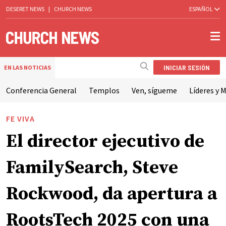
DESERET NEWS
|
CHURCH NEWS
ESPAÑOL
INICIAR SESIÓN
EN LAS NOTICIAS
Conferencia General
Templos
Ven, sígueme
Líderes y M
FE VIVA
El director ejecutivo de
FamilySearch, Steve
Rockwood, da apertura a
RootsTech 2025 con una