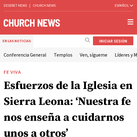
DESERET NEWS
|
CHURCH NEWS
ESPAÑOL
INICIAR SESIÓN
EN LAS NOTICIAS
Conferencia General
Templos
Ven, sígueme
Líderes y M
FE VIVA
Esfuerzos de la Iglesia en
Sierra Leona: ‘Nuestra fe
nos enseña a cuidarnos
unos a otros’