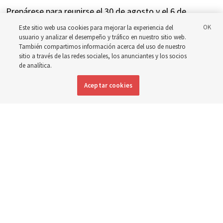
Prepárese para reunirse el 30 de agosto y el 6 de
septiembre para analizar la implementación del nuevo
Este sitio web usa cookies para mejorar la experiencia del
usuario y analizar el desempeño y tráfico en nuestro sitio web.
horario
También compartimos información acerca del uso de nuestro
sitio a través de las redes sociales, los anunciantes y los socios
de analítica.
3 agosto 2026, 3:11 p.m. MDT
Compartir
Aceptar cookies
Inglés
|
Portugués
|
Francés
DISPONIBLE EN: