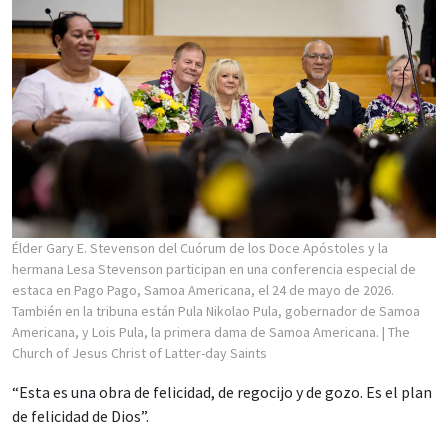
Élder Gary E. Stevenson del Cuórum de los Doce Apóstoles y la
hermana Lesa Stevenson participan en una conferencia especial de
estaca en Pago Pago, Samoa Americana, el 24 de mayo de 2026.
También en la tribuna están Pula Nikolao Pula, gobernador de Samoa
Americana, y Lois Pula, la primera dama de Samoa Americana.
| The
Church of Jesus Christ of Latter-day Saints
“Esta es una obra de felicidad, de regocijo y de gozo. Es el plan
de felicidad de Dios”.