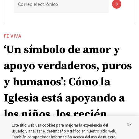
Correo electrónico
FE VIVA
‘Un símbolo de amor y
apoyo verdaderos, puros
y humanos’: Cómo la
Iglesia está apoyando a
los niños, los recién
Este sitio web usa cookies para mejorar la experiencia del
nacidos y las madres en
usuario y analizar el desempeño y tráfico en nuestro sitio web.
También compartimos información acerca del uso de nuestro