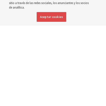
toda Asia
sitio a través de las redes sociales, los anunciantes y los socios
de analítica.
Aceptar cookies
La Iglesia ha donado equipos, fondos y un nuevo edificio
para mejorar la atención materna e infantil, desde
Mongolia hasta Tailandia
5 agosto 2026, 6:00 p.m. MDT
Compartir
Inglés
|
Portugués
DISPONIBLE EN: