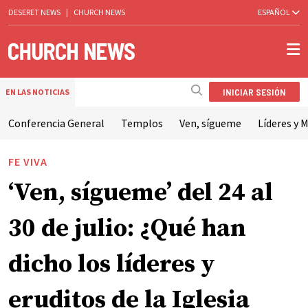
DESERET NEWS
|
CHURCH NEWS
ESPAÑOL
INICIAR SESIÓN
EN LAS NOTICIAS
Conferencia General
Templos
Ven, sígueme
Líderes y M
FE VIVA
‘Ven, sígueme’ del 24 al
30 de julio: ¿Qué han
dicho los líderes y
eruditos de la Iglesia