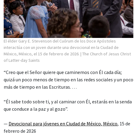
El élder Gary E. Stevenson del Cuórum de los Doce Apóstoles
interactúa con un joven durante una devocional en la Ciudad de
México, México, el 15 de febrero de 2026.
| The Church of Jesus Christ
of Latter-day Saints
“Creo que el Señor quiere que caminemos con Él cada día;
quizá un poco menos de tiempo en las redes sociales y un poco
más de tiempo en las Escrituras. …
“Él sabe todo sobre ti, y al caminar con Él, estarás en la senda
que conduce a la paz y al gozo”.
—
Devocional para jóvenes en Ciudad de México, México
, 15 de
febrero de 2026