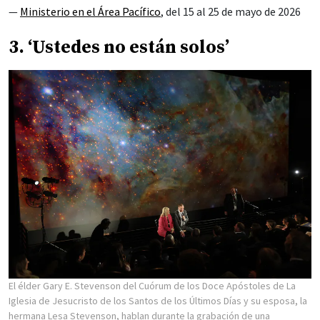
—
Ministerio en el Área Pacífico
, del 15 al 25 de mayo de 2026
3. ‘Ustedes no están solos’
El élder Gary E. Stevenson del Cuórum de los Doce Apóstoles de La
Iglesia de Jesucristo de los Santos de los Últimos Días y su esposa, la
hermana Lesa Stevenson, hablan durante la grabación de una