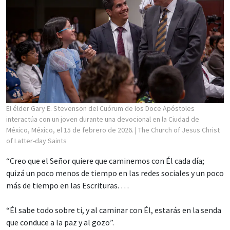
El élder Gary E. Stevenson del Cuórum de los Doce Apóstoles
interactúa con un joven durante una devocional en la Ciudad de
México, México, el 15 de febrero de 2026.
| The Church of Jesus Christ
of Latter-day Saints
“Creo que el Señor quiere que caminemos con Él cada día;
quizá un poco menos de tiempo en las redes sociales y un poco
más de tiempo en las Escrituras. …
“Él sabe todo sobre ti, y al caminar con Él, estarás en la senda
que conduce a la paz y al gozo”.