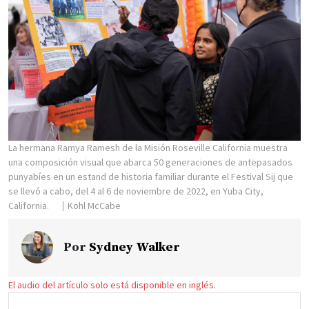
La hermana Ramya Ramesh de la Misión Roseville California muestra
una composición visual que abarca 50 generaciones de antepasados
punyabíes en un estand de historia familiar durante el Festival Sij que
se llevó a cabo, del 4 al 6 de noviembre de 2022, en Yuba City,
California.
Kohl McCabe
Por
Sydney Walker
El audio del artículo solo está disponible en inglés.