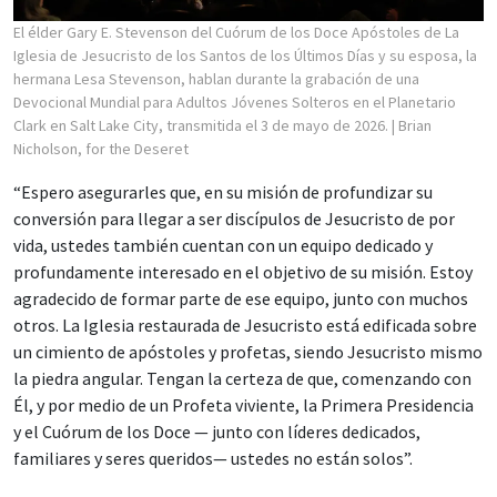
El élder Gary E. Stevenson del Cuórum de los Doce Apóstoles de La
Iglesia de Jesucristo de los Santos de los Últimos Días y su esposa, la
hermana Lesa Stevenson, hablan durante la grabación de una
Devocional Mundial para Adultos Jóvenes Solteros en el Planetario
Clark en Salt Lake City, transmitida el 3 de mayo de 2026.
| Brian
Nicholson, for the Deseret
“Espero asegurarles que, en su misión de profundizar su
conversión para llegar a ser discípulos de Jesucristo de por
vida, ustedes también cuentan con un equipo dedicado y
profundamente interesado en el objetivo de su misión. Estoy
agradecido de formar parte de ese equipo, junto con muchos
otros. La Iglesia restaurada de Jesucristo está edificada sobre
un cimiento de apóstoles y profetas, siendo Jesucristo mismo
la piedra angular. Tengan la certeza de que, comenzando con
Él, y por medio de un Profeta viviente, la Primera Presidencia
y el Cuórum de los Doce — junto con líderes dedicados,
familiares y seres queridos— ustedes no están solos”.