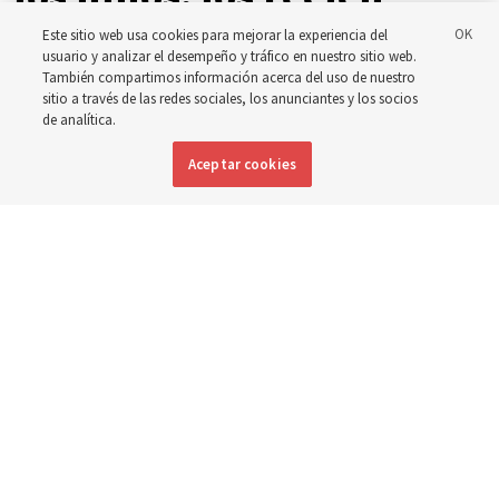
Este sitio web usa cookies para mejorar la experiencia del
nacidos y las madres en
usuario y analizar el desempeño y tráfico en nuestro sitio web.
También compartimos información acerca del uso de nuestro
toda Asia
sitio a través de las redes sociales, los anunciantes y los socios
de analítica.
Aceptar cookies
La Iglesia ha donado equipos, fondos y un nuevo edificio
para mejorar la atención materna e infantil, desde
Mongolia hasta Tailandia
5 agosto 2026, 6:00 p.m. MDT
Compartir
Inglés
|
Portugués
DISPONIBLE EN: