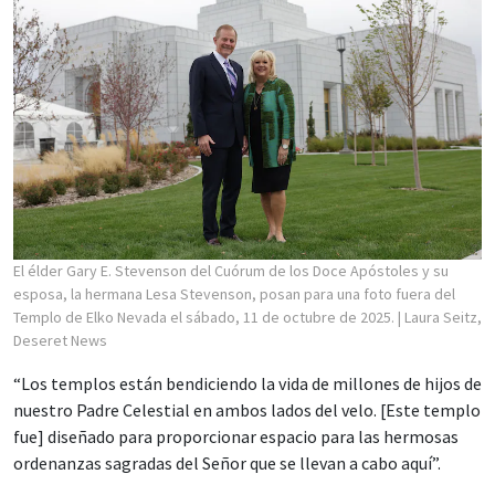
El élder Gary E. Stevenson del Cuórum de los Doce Apóstoles y su
esposa, la hermana Lesa Stevenson, posan para una foto fuera del
Templo de Elko Nevada el sábado, 11 de octubre de 2025.
| Laura Seitz,
Deseret News
“Los templos están bendiciendo la vida de millones de hijos de
nuestro Padre Celestial en ambos lados del velo. [Este templo
fue] diseñado para proporcionar espacio para las hermosas
ordenanzas sagradas del Señor que se llevan a cabo aquí”.