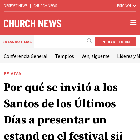
DESERET NEWS
|
CHURCH NEWS
ESPAÑOL
INICIAR SESIÓN
EN LAS NOTICIAS
Conferencia General
Templos
Ven, sígueme
Líderes y M
FE VIVA
Por qué se invitó a los
Santos de los Últimos
Días a presentar un
estand en el festival sij