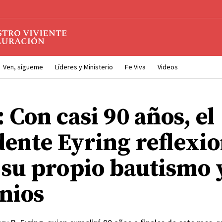
Ven, sígueme
Líderes y Ministerio
Fe Viva
Videos
 Con casi 90 años, el
dente Eyring reflexi
 su propio bautismo y
nios