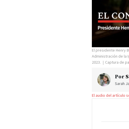
El presidente Henry B.
Administración de la 
2023.
Captura de pa
Por
S
Sarah Ja
El audio del artículo 