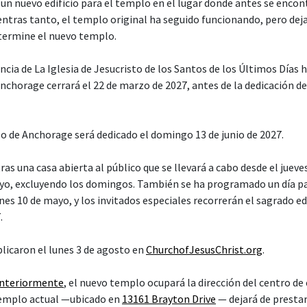
un nuevo edificio para el templo en el lugar donde antes se encon
entras tanto, el templo original ha seguido funcionando, pero deja
 termine el nuevo templo.
cia de La Iglesia de Jesucristo de los Santos de los Últimos Días 
nchorage cerrará el 22 de marzo de 2027, antes de la dedicación de
o de Anchorage será dedicado el domingo 13 de junio de 2027.
ras una casa abierta al público que se llevará a cabo desde el juev
yo, excluyendo los domingos. También se ha programado un día pa
es 10 de mayo, y los invitados especiales recorrerán el sagrado edif
.
blicaron el lunes 3 de agosto en
ChurchofJesusChrist.org
.
anteriormente
, el nuevo templo ocupará la dirección del centro de
 templo actual —ubicado en
13161 Brayton Drive
— dejará de prestar 