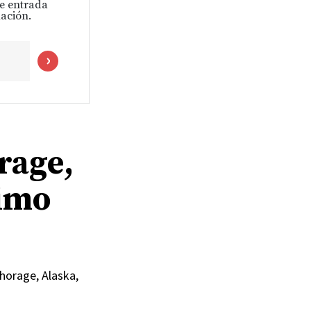
de entrada
ación.
rage,
ximo
chorage, Alaska,