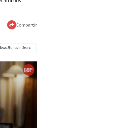
recordó los
Compartir
News
Stories In Search