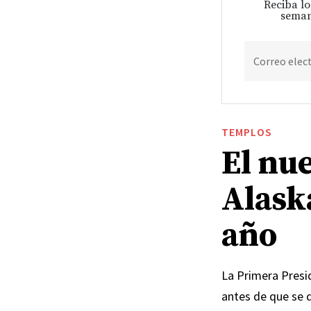
Reciba lo
seman
Correo elec
TEMPLOS
El nu
Alask
año
La Primera Presid
antes de que se 