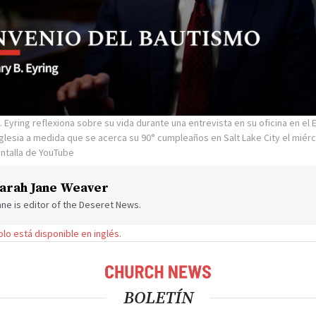
 Eyring reflexiona sobre su vida durante una entrevista en su oficina en el E
Iglesia a medida que se acerca su 90° cumpleaños en Salt Lake City el miérc
ntalla de YouTube
arah Jane Weaver
ne is editor of the Deseret News.
solo está disponible en inglés.
BOLETÍN