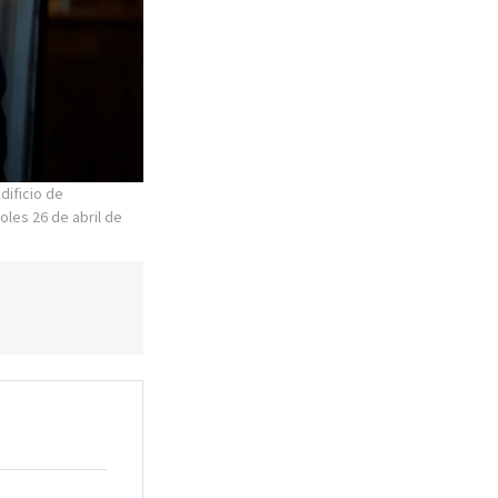
dificio de
oles 26 de abril de