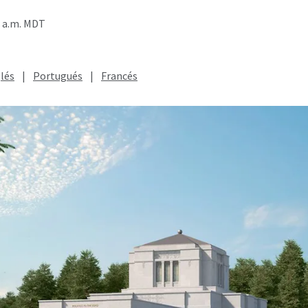
0 a.m. MDT
lés
|
Portugués
|
Francés