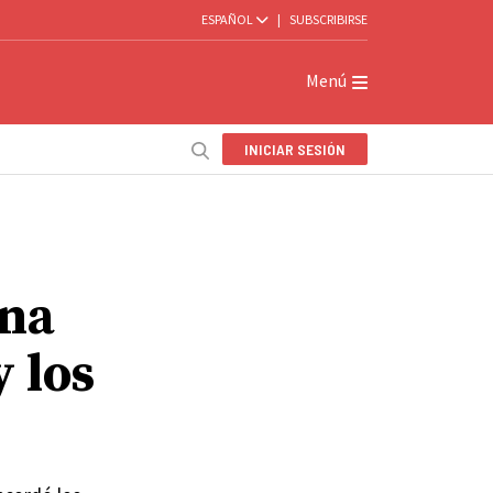
ESPAÑOL
|
SUBSCRIBIRSE
Menú
INICIAR SESIÓN
ona
 los