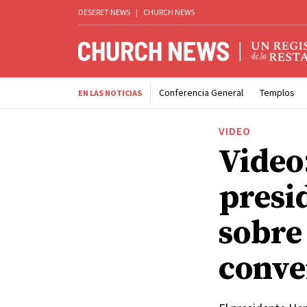
DESERET NEWS
|
CHURCH NEWS
Conferencia General
Templos
EN LAS NOTICIAS
VIDEO
Video:
presi
sobre
conve