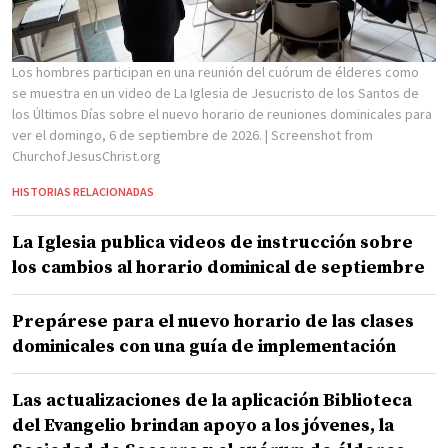
Los hombres participan en una reunión del cuórum de élderes como
se muestra en un video de La Iglesia de Jesucristo de los Santos de
los Últimos Días sobre el nuevo horario de reuniones dominicales para
ver el domingo, 6 de septiembre de 2026.
| Screenshot from
ChurchofJesusChrist.org
HISTORIAS RELACIONADAS
La Iglesia publica videos de instrucción sobre
los cambios al horario dominical de septiembre
Prepárese para el nuevo horario de las clases
dominicales con una guía de implementación
Las actualizaciones de la aplicación Biblioteca
del Evangelio brindan apoyo a los jóvenes, la