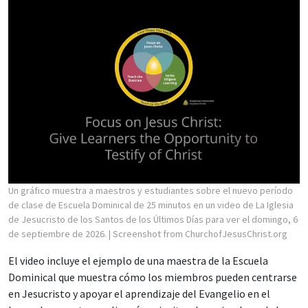
Un gráfico muestra a maestros y estudiantes sobre el nuevo período
de clase de Escuela Dominical de 25 minutos en un video de La Iglesia
de Jesucristo de los Santos de los Últimos Días para ver el domingo, 6
de septiembre de 2026.
| Screenshot from ChurchofJesusChrist.org
El video incluye el ejemplo de una maestra de la Escuela
Dominical que muestra cómo los miembros pueden centrarse
en Jesucristo y apoyar el aprendizaje del Evangelio en el