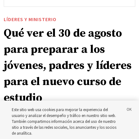
LÍDERES Y MINISTERIO
Qué ver el 30 de agosto
para preparar a los
jóvenes, padres y líderes
para el nuevo curso de
estudio
Este sitio web usa cookies para mejorar la experiencia del
El presidente Farnes y la presidenta Freeman responden
usuario y analizar el desempeño y tráfico en nuestro sitio web.
También compartimos información acerca del uso de nuestro
a la pregunta: ‘¿Cuál es la fortaleza de la juventud?’
sitio a través de las redes sociales, los anunciantes y los socios
de analítica.