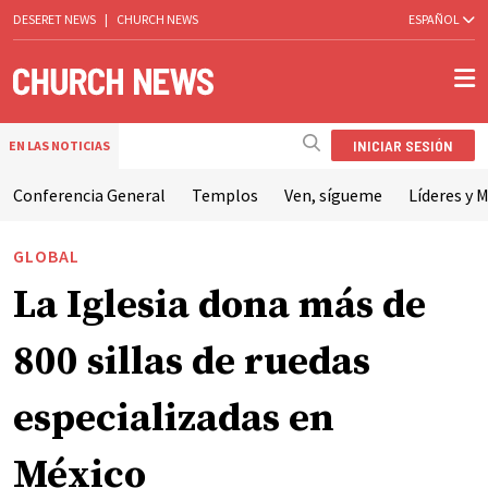
DESERET NEWS
|
CHURCH NEWS
ESPAÑOL
INICIAR SESIÓN
EN LAS NOTICIAS
Conferencia General
Templos
Ven, sígueme
Líderes y M
GLOBAL
La Iglesia dona más de
800 sillas de ruedas
especializadas en
México