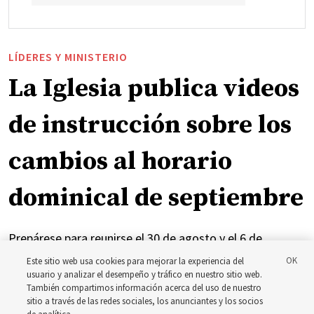
LÍDERES Y MINISTERIO
La Iglesia publica videos
de instrucción sobre los
cambios al horario
dominical de septiembre
Prepárese para reunirse el 30 de agosto y el 6 de
septiembre para analizar la implementación del nuevo
Este sitio web usa cookies para mejorar la experiencia del
usuario y analizar el desempeño y tráfico en nuestro sitio web.
horario
También compartimos información acerca del uso de nuestro
sitio a través de las redes sociales, los anunciantes y los socios