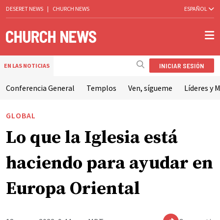
DESERET NEWS
|
CHURCH NEWS
ESPAÑOL
INICIAR SESIÓN
EN LAS NOTICIAS
Conferencia General
Templos
Ven, sígueme
Líderes y M
GLOBAL
Lo que la Iglesia está
haciendo para ayudar en
Europa Oriental