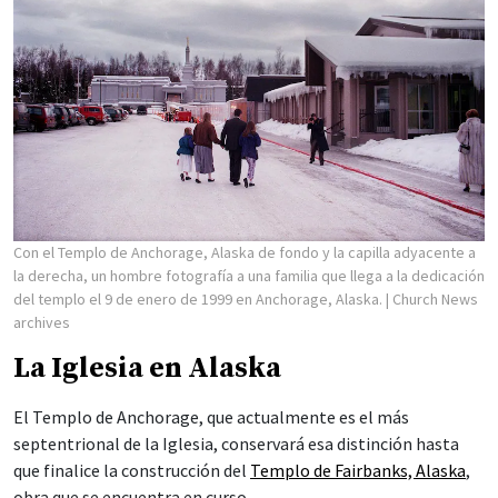
Con el Templo de Anchorage, Alaska de fondo y la capilla adyacente a
la derecha, un hombre fotografía a una familia que llega a la dedicación
del templo el 9 de enero de 1999 en Anchorage, Alaska.
| Church News
archives
La Iglesia en Alaska
El Templo de Anchorage, que actualmente es el más
septentrional de la Iglesia, conservará esa distinción hasta
que finalice la construcción del
Templo de Fairbanks, Alaska
,
obra que se encuentra en curso.