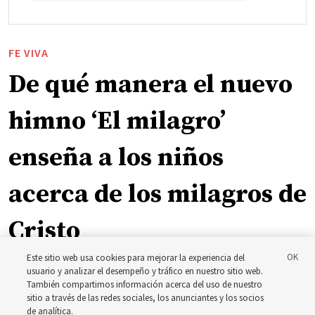
FE VIVA
De qué manera el nuevo
himno ‘El milagro’
enseña a los niños
acerca de los milagros de
Cristo
Este sitio web usa cookies para mejorar la experiencia del
La inspiración que llevó a Shawna Edwards a escribir el
usuario y analizar el desempeño y tráfico en nuestro sitio web.
También compartimos información acerca del uso de nuestro
himno ‘El milagro’
sitio a través de las redes sociales, los anunciantes y los socios
de analítica.