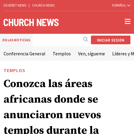
DESERET NEWS
|
CHURCH NEWS
ESPAÑOL
INICIAR SESIÓN
EN LAS NOTICIAS
Conferencia General
Templos
Ven, sígueme
Líderes y M
TEMPLOS
Conozca las áreas
africanas donde se
anunciaron nuevos
templos durante la