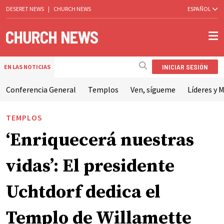
DESERET NEWS
|
CHURCH NEWS
ESPAÑOL
INICIAR SESIÓN
EN LAS NOTICIAS
Conferencia General
Templos
Ven, sígueme
Líderes y M
TEMPLOS
‘Enriquecerá nuestras
vidas’: El presidente
Uchtdorf dedica el
Templo de Willamette