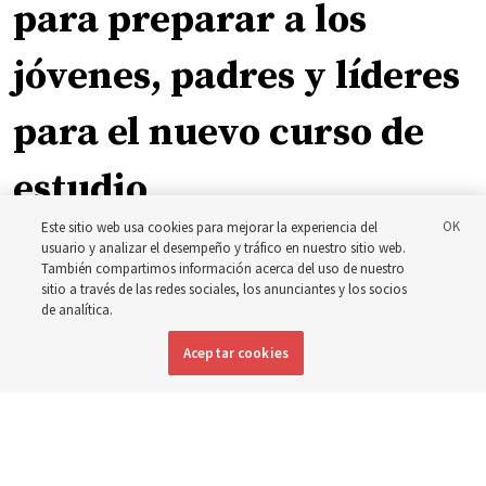
para preparar a los
jóvenes, padres y líderes
para el nuevo curso de
estudio
Este sitio web usa cookies para mejorar la experiencia del
usuario y analizar el desempeño y tráfico en nuestro sitio web.
El presidente Farnes y la presidenta Freeman responden
También compartimos información acerca del uso de nuestro
a la pregunta: ‘¿Cuál es la fortaleza de la juventud?’
sitio a través de las redes sociales, los anunciantes y los socios
de analítica.
8 agosto 2026, 2:00 a.m. MDT
Compartir
Aceptar cookies
Inglés
|
Portugués
DISPONIBLE EN: