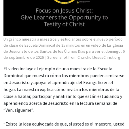
Un gráfico muestra a maestros y estudiantes sobre el nuevo período
de clase de Escuela Dominical de 25 minutos en un video de La Iglesia
de Jesucristo de los Santos de los Últimos Días para ver el domingo, 6
de septiembre de 2026.
| Screenshot from ChurchofJesusChrist.org
El video incluye el ejemplo de una maestra de la Escuela
Dominical que muestra cómo los miembros pueden centrarse
en Jesucristo y apoyar el aprendizaje del Evangelio en el
hogar. La maestra explica cómo invita a los miembros de la
clase a hablar, participar y analizar lo que están estudiando y
aprendiendo acerca de Jesucristo en la lectura semanal de
“Ven, sígueme”.
“Existe la idea equivocada de que, si usted es el maestro, usted