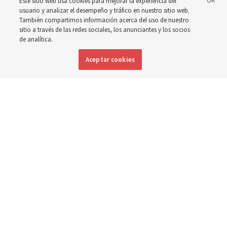
Este sitio web usa cookies para mejorar la experiencia del
para el futuro
usuario y analizar el desempeño y tráfico en nuestro sitio web.
También compartimos información acerca del uso de nuestro
sitio a través de las redes sociales, los anunciantes y los socios
Se ha reconfigurado el interior de la Casa del Señor, se
de analítica.
han conservado varios elementos históricos y se han
Aceptar cookies
realizado otros cambios para facilitar la accesibilidad, la
seguridad y la capacidad
24 septiembre 2024, 11:28 p.m. MDT
Compartir
Inglés
|
Portugués
DISPONIBLE EN: