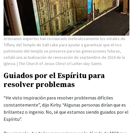
Artesanos expertos han restaurado meticulosamente los vitrales de
Tiffany del Templo de Salt Lake para ayudar a garantizar que el rico
patrimonio del templo se preserve para las generaciones futuras,
señaló una actualización de renovación de septiembre de 2024 de la
Iglesia.
| The Church of Jesus Christ of Latter-day Saints
Guiados por el Espíritu para
resolver problemas
“He visto inspiración para resolver problemas difíciles
constantemente”, dijo Kirby. “Algunas personas dirían que es
brillantez o ingenio. No, sé que estamos siendo guiados por el
Espíritu”.