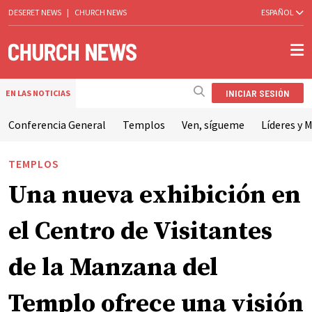
DESERET NEWS
|
CHURCH NEWS
ESPAÑOL
INICIAR SESIÓN
EN LAS NOTICIAS
Conferencia General
Templos
Ven, sígueme
Líderes y M
TEMPLOS
Una nueva exhibición en
el Centro de Visitantes
de la Manzana del
Templo ofrece una visión