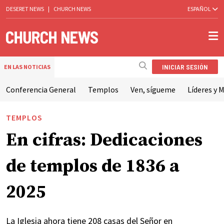
DESERET NEWS
|
CHURCH NEWS
ESPAÑOL
INICIAR SESIÓN
EN LAS NOTICIAS
Conferencia General
Templos
Ven, sígueme
Líderes y M
TEMPLOS
En cifras: Dedicaciones
de templos de 1836 a
2025
La Iglesia ahora tiene 208 casas del Señor en