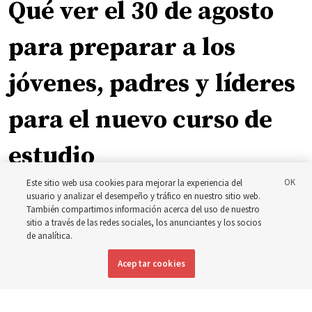
Qué ver el 30 de agosto
para preparar a los
jóvenes, padres y líderes
para el nuevo curso de
estudio
Este sitio web usa cookies para mejorar la experiencia del
El presidente Farnes y la presidenta Freeman responden
usuario y analizar el desempeño y tráfico en nuestro sitio web.
También compartimos información acerca del uso de nuestro
a la pregunta: ‘¿Cuál es la fortaleza de la juventud?’
sitio a través de las redes sociales, los anunciantes y los socios
de analítica.
8 agosto 2026, 2:00 a.m. MDT
Compartir
Aceptar cookies