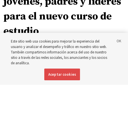
jóvenes, padres y líderes
para el nuevo curso de
estudio
Este sitio web usa cookies para mejorar la experiencia del
usuario y analizar el desempeño y tráfico en nuestro sitio web.
El presidente Farnes y la presidenta Freeman responden
También compartimos información acerca del uso de nuestro
a la pregunta: ‘¿Cuál es la fortaleza de la juventud?’
sitio a través de las redes sociales, los anunciantes y los socios
de analítica.
8 agosto 2026, 2:00 a.m. MDT
Compartir
Aceptar cookies
Inglés
DISPONIBLE EN: