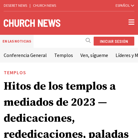
DESERET NEWS
|
CHURCH NEWS
ESPAÑOL
INICIAR SESIÓN
EN LAS NOTICIAS
Conferencia General
Templos
Ven, sígueme
Líderes y M
TEMPLOS
Hitos de los templos a
mediados de 2023 —
dedicaciones,
rededicaciones, paladas