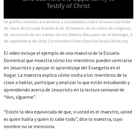
Un gráfico muestra a maestros y estudiantes sobre el nuevo período
de clase de Escuela Dominical de 25 minutos en un video de La Iglesia
de Jesucristo de los Santos de los Últimos Días para ver el domingo, 6
de septiembre de 2026.
| Screenshot from ChurchofJesusChrist.org
El video incluye el ejemplo de una maestra de la Escuela
Dominical que muestra cómo los miembros pueden centrarse
en Jesucristo y apoyar el aprendizaje del Evangelio en el
hogar. La maestra explica cómo invita a los miembros de la
clase a hablar, participar y analizar lo que están estudiando y
aprendiendo acerca de Jesucristo en la lectura semanal de
“Ven, sígueme”.
“Existe la idea equivocada de que, si usted es el maestro, usted
es quien habla y quien lo sabe todo”, dice la maestra, cuyo
nombre no se menciona.