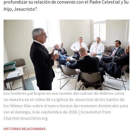
profundizar su relación de convenio con el Padre Celestial y Su
Hijo, Jesucristo”.
Los hombres participan en una reunión del cuórum de élderes como
se muestra en un video de La Iglesia de Jesucristo de los Santos de
los Últimos Días sobre el nuevo horario de reuniones dominicales para
ver el domingo, 6 de septiembre de 2026.
| Screenshot from
ChurchofJesusChrist.org
HISTORIAS RELACIONADAS