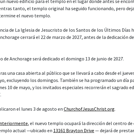
un nuevo edificio para el templo en el lugar donde antes se encon
entras tanto, el templo original ha seguido funcionando, pero deja
 termine el nuevo templo.
cia de La Iglesia de Jesucristo de los Santos de los Últimos Días 
nchorage cerrará el 22 de marzo de 2027, antes de la dedicación de
o de Anchorage será dedicado el domingo 13 de junio de 2027.
ras una casa abierta al público que se llevará a cabo desde el juev
yo, excluyendo los domingos. También se ha programado un día pa
es 10 de mayo, y los invitados especiales recorrerán el sagrado edif
.
blicaron el lunes 3 de agosto en
ChurchofJesusChrist.org
.
anteriormente
, el nuevo templo ocupará la dirección del centro de
 templo actual —ubicado en
13161 Brayton Drive
— dejará de prestar 