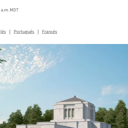
0 a.m. MDT
lés
|
Portugués
|
Francés