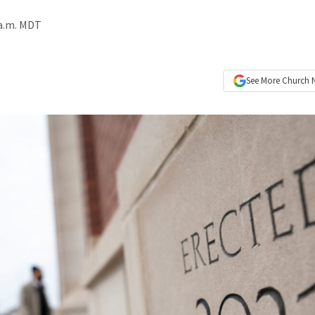
 a.m. MDT
See More
Church 