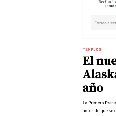
Reciba lo
seman
Correo elec
TEMPLOS
El nu
Alask
año
La Primera Presid
antes de que se 