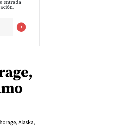
de entrada
ación.
rage,
ximo
chorage, Alaska,