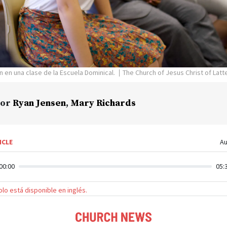
n en una clase de la Escuela Dominical.
The Church of Jesus Christ of Latt
or
Ryan Jensen
,
Mary Richards
ICLE
Au
00:00
05:
solo está disponible en inglés.