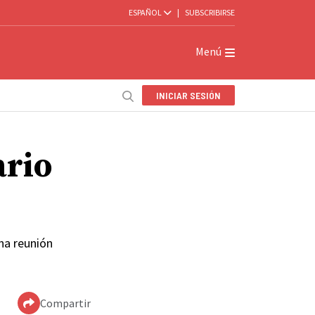
ESPAÑOL
|
SUBSCRIBIRSE
Menú
INICIAR SESIÓN
ario
na reunión
Compartir