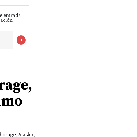
de entrada
ación.
rage,
ximo
chorage, Alaska,