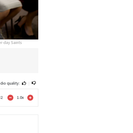
er-day Saints
dio quality:
|
32
1.0
x