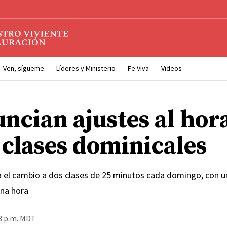
Ven, sígueme
Líderes y Ministerio
Fe Viva
Videos
uncian ajustes al hor
 clases dominicales
ia el cambio a dos clases de 25 minutos cada domingo, con u
na hora
3 p.m. MDT