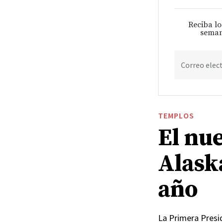
Reciba lo
seman
Correo elec
TEMPLOS
El nu
Alask
año
La Primera Presid