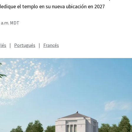
dedique el templo en su nueva ubicación en 2027
0 a.m. MDT
lés
|
Portugués
|
Francés