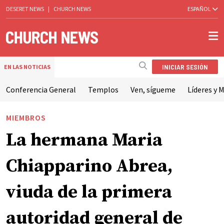
DESERET NEWS
|
CHURCH NEWS
ESPAÑOL
INICIAR SESIÓN
EN LAS NOTICIAS
Conferencia General
Templos
Ven, sígueme
Líderes y M
MIEMBROS
La hermana Maria
Chiapparino Abrea,
viuda de la primera
autoridad general de