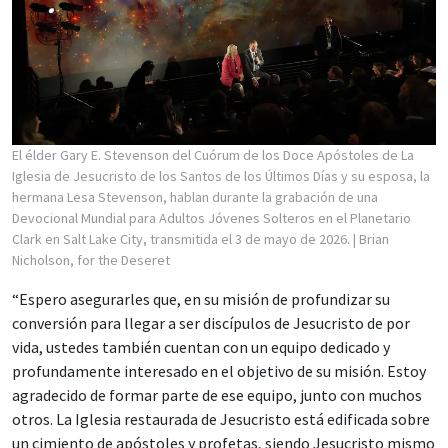
El élder Gary E. Stevenson del Cuórum de los Doce Apóstoles de La
Iglesia de Jesucristo de los Santos de los Últimos Días y su esposa, la
hermana Lesa Stevenson, hablan durante la grabación de una
Devocional Mundial para Adultos Jóvenes Solteros en el Planetario
Clark en Salt Lake City, transmitida el 3 de mayo de 2026.
| Brian
Nicholson, for the Deseret
“Espero asegurarles que, en su misión de profundizar su
conversión para llegar a ser discípulos de Jesucristo de por
vida, ustedes también cuentan con un equipo dedicado y
profundamente interesado en el objetivo de su misión. Estoy
agradecido de formar parte de ese equipo, junto con muchos
otros. La Iglesia restaurada de Jesucristo está edificada sobre
un cimiento de apóstoles y profetas, siendo Jesucristo mismo