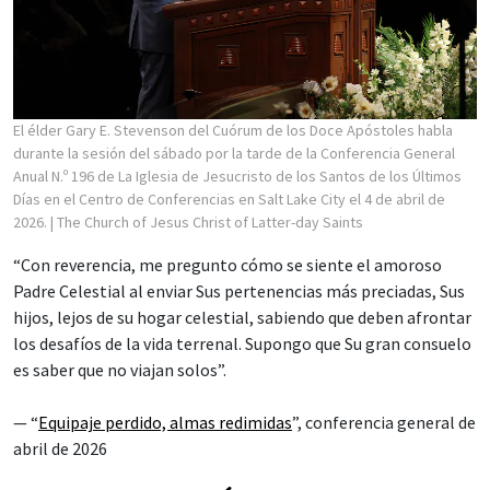
El élder Gary E. Stevenson del Cuórum de los Doce Apóstoles habla
durante la sesión del sábado por la tarde de la Conferencia General
Anual N.º 196 de La Iglesia de Jesucristo de los Santos de los Últimos
Días en el Centro de Conferencias en Salt Lake City el 4 de abril de
2026.
| The Church of Jesus Christ of Latter-day Saints
“Con reverencia, me pregunto cómo se siente el amoroso
Padre Celestial al enviar Sus pertenencias más preciadas, Sus
hijos, lejos de su hogar celestial, sabiendo que deben afrontar
los desafíos de la vida terrenal. Supongo que Su gran consuelo
es saber que no viajan solos”.
— “
Equipaje perdido, almas redimidas
”, conferencia general de
abril de 2026