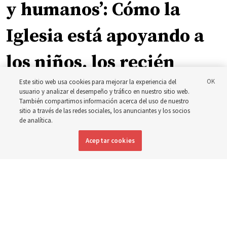
y humanos’: Cómo la
Iglesia está apoyando a
los niños, los recién
nacidos y las madres en
Este sitio web usa cookies para mejorar la experiencia del
usuario y analizar el desempeño y tráfico en nuestro sitio web.
También compartimos información acerca del uso de nuestro
toda Asia
sitio a través de las redes sociales, los anunciantes y los socios
de analítica.
Aceptar cookies
La Iglesia ha donado equipos, fondos y un nuevo edificio
para mejorar la atención materna e infantil, desde
Mongolia hasta Tailandia
5 agosto 2026, 6:00 p.m. MDT
Compartir