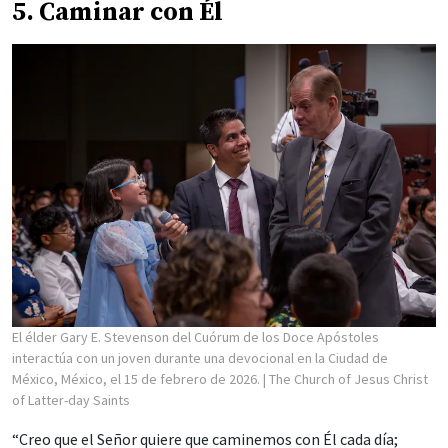
5. Caminar con Él
El élder Gary E. Stevenson del Cuórum de los Doce Apóstoles
interactúa con un joven durante una devocional en la Ciudad de
México, México, el 15 de febrero de 2026.
| The Church of Jesus Christ
of Latter-day Saints
“Creo que el Señor quiere que caminemos con Él cada día;