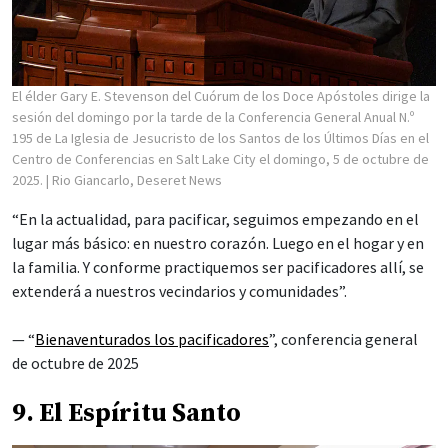
El élder Gary E. Stevenson del Cuórum de los Doce Apóstoles dirige la
sesión del domingo por la tarde de la Conferencia General Anual N.º
195 de La Iglesia de Jesucristo de los Santos de los Últimos Días en el
Centro de Conferencias en Salt Lake City el domingo, 5 de octubre de
2025.
| Rio Giancarlo, Deseret News
“En la actualidad, para pacificar, seguimos empezando en el
lugar más básico: en nuestro corazón. Luego en el hogar y en
la familia. Y conforme practiquemos ser pacificadores allí, se
extenderá a nuestros vecindarios y comunidades”.
— “
Bienaventurados los pacificadores
”, conferencia general
de octubre de 2025
9. El Espíritu Santo