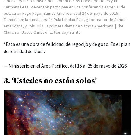
Élder Gary E. Stevenson del Cuórum de los Doce Apóstoles y la
hermana Lesa Stevenson participan en una conferencia especial de
estaca en Pago Pago, Samoa Americana, el 24 de mayo de 2026.
También en la tribuna están Pula Nikolao Pula, gobernador de Samoa
Americana, y Lois Pula, la primera dama de Samoa Americana.
| The
Church of Jesus Christ of Latter-day Saints
“Esta es una obra de felicidad, de regocijo y de gozo. Es el plan
de felicidad de Dios”.
—
Ministerio en el Área Pacífico
, del 15 al 25 de mayo de 2026
3. ‘Ustedes no están solos’