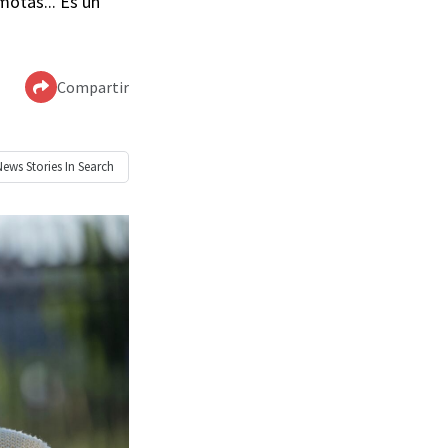
motas... Es un
Compartir
News
Stories In Search