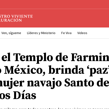
Ven, sígueme
Líderes y Ministerio
Fe Viva
Videos
el Templo de Farmin
 México, brinda ‘paz’
mujer navajo Santo de
os Días