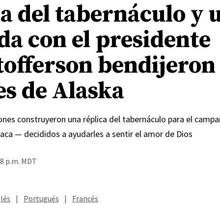
ca del tabernáculo y 
da con el presidente
tofferson bendijeron
es de Alaska
Jones construyeron una réplica del tabernáculo para el cam
aca — decididos a ayudarles a sentir el amor de Dios
48 p.m. MDT
lés
|
Portugués
|
Francés