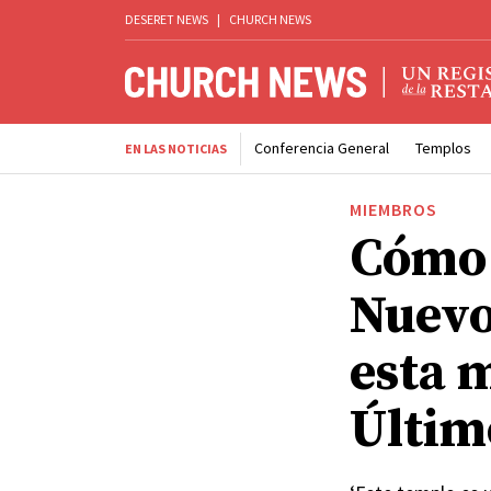
DESERET NEWS
|
CHURCH NEWS
Conferencia General
Templos
EN LAS NOTICIAS
MIEMBROS
Cómo 
Nuevo
esta 
Últim