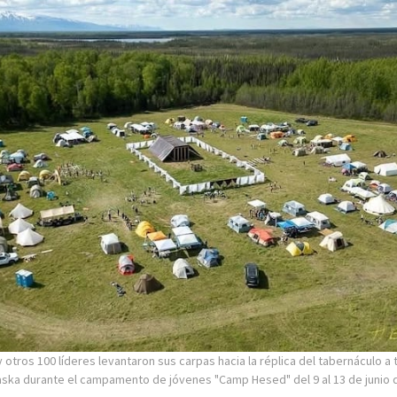
 otros 100 líderes levantaron sus carpas hacia la réplica del tabernáculo a 
laska durante el campamento de jóvenes "Camp Hesed" del 9 al 13 de junio 