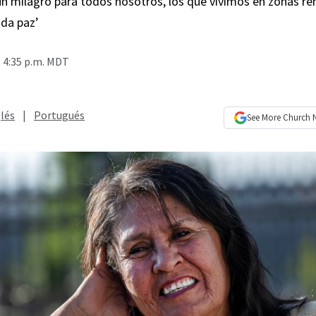
un milagro para todos nosotros, los que vivimos en zonas re
nda paz’
 4:35 p.m. MDT
lés
|
Portugués
See More
Church 