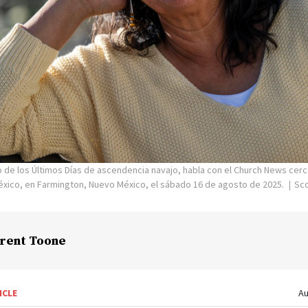
o de los Últimos Días de ascendencia navajo, habla con el Church News cer
xico, en Farmington, Nuevo México, el sábado 16 de agosto de 2025.
Sco
rent Toone
ICLE
Au