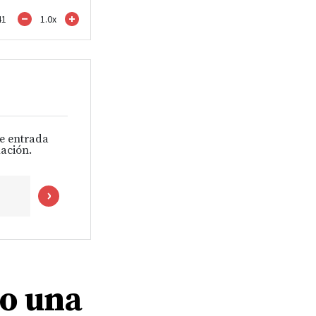
41
1.0
x
de entrada
ación.
o una