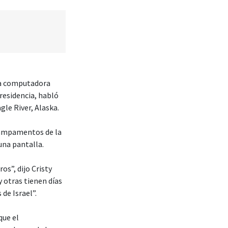
na computadora
residencia, habló
le River, Alaska.
 campamentos de la
una pantalla.
os”, dijo Cristy
 otras tienen días
de Israel”.
que el