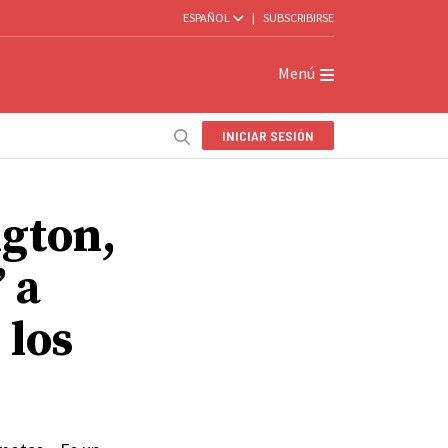
ESPAÑOL
|
SUBSCRIBIRSE
Menú
INICIAR SESIÓN
gton,
 a
 los