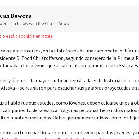
eah Bowers
ers is a fellow with the Church News.
solo está disponible en inglés.
caja para cubiertos, en la plataforma de una camioneta, había u
esidente D. Todd Christofferson, segundo consejero de la Primera P
llamada a los jóvenes que asistían al campamento de la Estaca Eag
nes y líderes —la mayor cantidad registrada en la historia de los
, Alaska— se reunieron para escuchar sus palabras proyectadas en 
 que habló fue que ustedes, como jóvenes, deben cuidarse unos a otr
el campamento de la estaca. “Algunas personas tienen días malos y
itan mantenerse unidos. Deben permanecer unidos como los hijos 
l fueron un tema particularmente conmovedor para los jóvenes, ya 