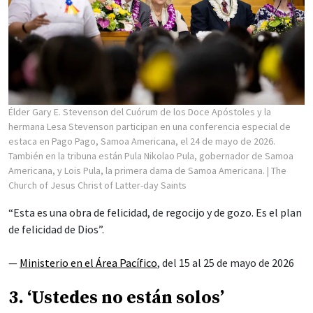
Élder Gary E. Stevenson del Cuórum de los Doce Apóstoles y la
hermana Lesa Stevenson participan en una conferencia especial de
estaca en Pago Pago, Samoa Americana, el 24 de mayo de 2026.
También en la tribuna están Pula Nikolao Pula, gobernador de Samoa
Americana, y Lois Pula, la primera dama de Samoa Americana.
| The
Church of Jesus Christ of Latter-day Saints
“Esta es una obra de felicidad, de regocijo y de gozo. Es el plan
de felicidad de Dios”.
—
Ministerio en el Área Pacífico
, del 15 al 25 de mayo de 2026
3. ‘Ustedes no están solos’