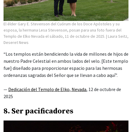
El élder Gary E. Stevenson del Cuórum de los Doce Apóstoles y su
esposa, la hermana Lesa Stevenson, posan para una foto fuera del
Templo de Elko Nevada el sábado, 11 de octubre de 2025.
| Laura Seitz,
Deseret News
“Los templos están bendiciendo la vida de millones de hijos de
nuestro Padre Celestial en ambos lados del velo. [Este templo
fue] diseñado para proporcionar espacio para las hermosas
ordenanzas sagradas del Señor que se llevan a cabo aquí”.
—
Dedicación del Templo de Elko, Nevada
, 12 de octubre de
2025
8. Ser pacificadores