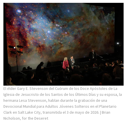
El élder Gary E. Stevenson del Cuórum de los Doce Apóstoles de La
Iglesia de Jesucristo de los Santos de los Últimos Días y su esposa, la
hermana Lesa Stevenson, hablan durante la grabación de una
Devocional Mundial para Adultos Jóvenes Solteros en el Planetario
Clark en Salt Lake City, transmitida el 3 de mayo de 2026.
| Brian
Nicholson, for the Deseret