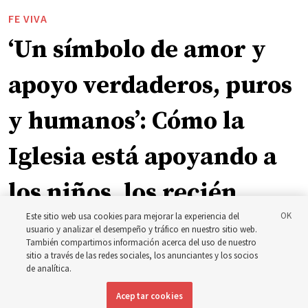
FE VIVA
‘Un símbolo de amor y
apoyo verdaderos, puros
y humanos’: Cómo la
Iglesia está apoyando a
los niños, los recién
Este sitio web usa cookies para mejorar la experiencia del
nacidos y las madres en
usuario y analizar el desempeño y tráfico en nuestro sitio web.
También compartimos información acerca del uso de nuestro
toda Asia
sitio a través de las redes sociales, los anunciantes y los socios
de analítica.
Aceptar cookies
La Iglesia ha donado equipos, fondos y un nuevo edificio