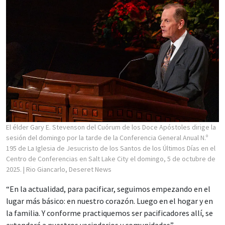
El élder Gary E. Stevenson del Cuórum de los Doce Apóstoles dirige la
sesión del domingo por la tarde de la Conferencia General Anual N.º
195 de La Iglesia de Jesucristo de los Santos de los Últimos Días en el
Centro de Conferencias en Salt Lake City el domingo, 5 de octubre de
2025.
| Rio Giancarlo, Deseret News
“En la actualidad, para pacificar, seguimos empezando en el
lugar más básico: en nuestro corazón. Luego en el hogar y en
la familia. Y conforme practiquemos ser pacificadores allí, se