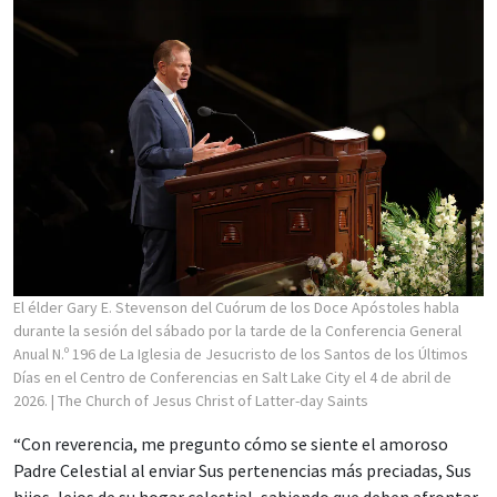
El élder Gary E. Stevenson del Cuórum de los Doce Apóstoles habla
durante la sesión del sábado por la tarde de la Conferencia General
Anual N.º 196 de La Iglesia de Jesucristo de los Santos de los Últimos
Días en el Centro de Conferencias en Salt Lake City el 4 de abril de
2026.
| The Church of Jesus Christ of Latter-day Saints
“Con reverencia, me pregunto cómo se siente el amoroso
Padre Celestial al enviar Sus pertenencias más preciadas, Sus
hijos, lejos de su hogar celestial, sabiendo que deben afrontar