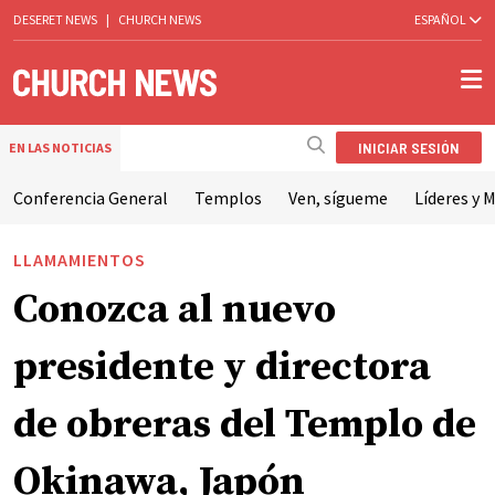
DESERET NEWS
|
CHURCH NEWS
ESPAÑOL
INICIAR SESIÓN
EN LAS NOTICIAS
Conferencia General
Templos
Ven, sígueme
Líderes y M
LLAMAMIENTOS
Conozca al nuevo
presidente y directora
de obreras del Templo de
Okinawa, Japón