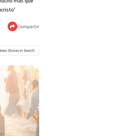
s mucho más que
cristo’
Compartir
News
Stories In Search