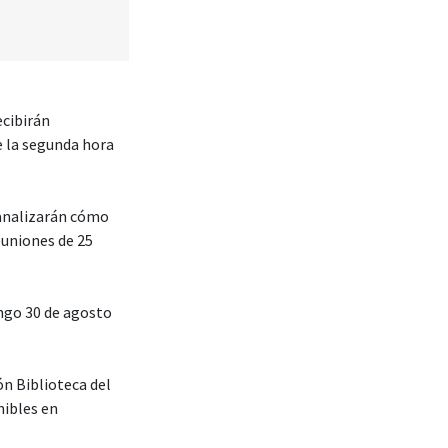
ecibirán
e la segunda hora
 analizarán cómo
euniones de 25
ingo 30 de agosto
ón Biblioteca del
nibles en