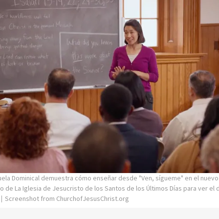
uela Dominical demuestra cómo enseñar desde "Ven, sígueme" en el nuevo
o de La Iglesia de Jesucristo de los Santos de los Últimos Días para ver el
Screenshot from ChurchofJesusChrist.org