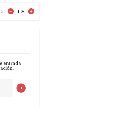
45
1.0
x
de entrada
ación.