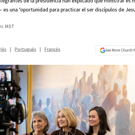
integrantes de la presidencia han explicado que ministrar e
es una ‘oportunidad para practicar el ser discípulos de Jesu
p.m. MDT
lés
|
Portugués
|
Francés
See More
Church 