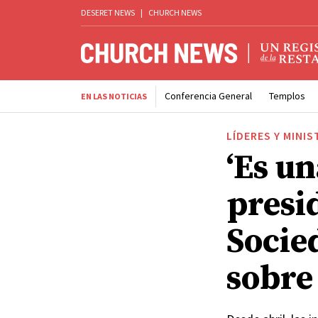
DESERET NEWS
|
CHURCH NEWS
Conferencia General
Templos
EN LAS NOTICIAS
LÍDERES Y MINIS
‘Es un
presi
Socie
sobre