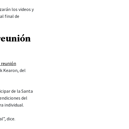
zarán los videos y
al final de
reunión
a reunión
ck Kearon, del
cipar de la Santa
endiciones del
a individual.
l”, dice.