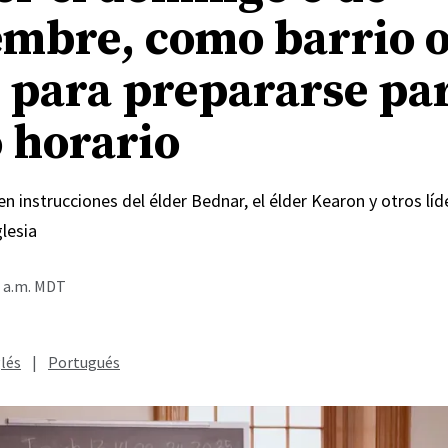
embre, como barrio 
 para prepararse par
 horario
en instrucciones del élder Bednar, el élder Kearon y otros líde
glesia
0 a.m. MDT
lés
|
Portugués