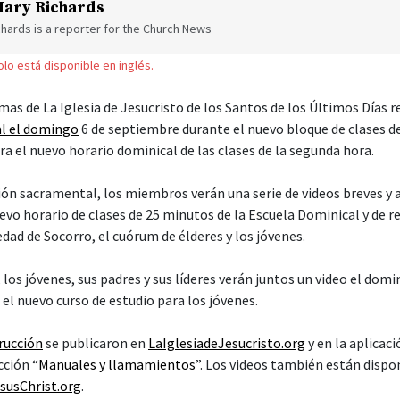
ary Richards
hards is a reporter for the Church News
solo está disponible en inglés.
amas de La Iglesia de Jesucristo de los Santos de los Últimos Días r
al el domingo
6 de septiembre durante el nuevo bloque de clases d
a el nuevo horario dominical de las clases de la segunda hora.
ión sacramental, los miembros verán una serie de videos breves y
vo horario de clases de 25 minutos de la Escuela Dominical y de r
dad de Socorro, el cuórum de élderes y los jóvenes.
 los jóvenes, sus padres y sus líderes verán juntos un video el dom
a el nuevo curso de estudio para los jóvenes.
trucción
se publicaron en
LaIglesiadeJesucristo.org
y en la aplicaci
cción “
Manuales y llamamientos
”. Los videos también están dispo
susChrist.org
.