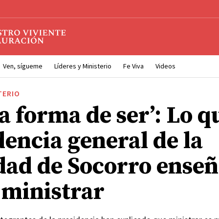
Ven, sígueme
Líderes y Ministerio
Fe Viva
Videos
TERIO
a forma de ser’: Lo q
dencia general de la
dad de Socorro ense
 ministrar