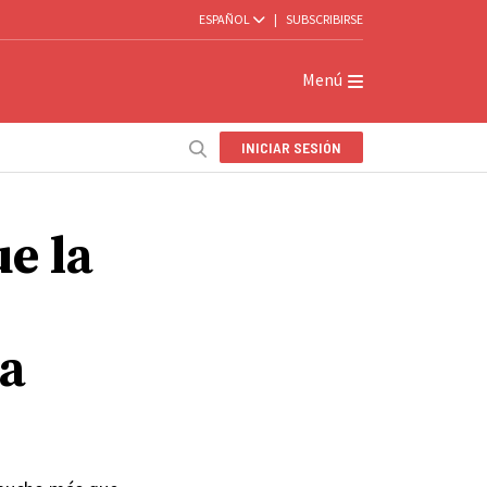
ESPAÑOL
|
SUBSCRIBIRSE
Menú
INICIAR SESIÓN
ue la
ña