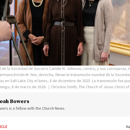
 de la Sociedad de Socorro Camille N. Johnson, centro, y sus consejeras, 
Hermana Kristin M. Yee, derecha, filman la transmisión mundial de la Socied
s en Salt Lake City el lunes, 8 de diciembre de 2025. La transmisión fue pu
mingo, 8 de marzo de 2026.
Christina Smith, The Church of Jesus Christ of
eah Bowers
ers is a fellow with the Church News.
ICLE
Au