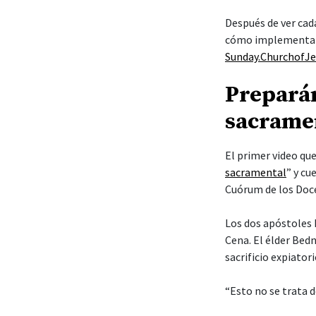
Después de ver cad
cómo implementar 
Sunday.ChurchofJe
Preparán
sacrame
El primer video que
sacramental
” y cu
Cuórum de los Doc
Los dos apóstoles 
Cena. El élder Bedn
sacrificio expiator
“Esto no se trata d