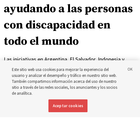
ayudando a las personas
con discapacidad en
todo el mundo
Las iniciativas en Argentina, El Salvador, Indonesia y
Brasil se han centrado en brindar atención y apoyo a las
Este sitio web usa cookies para mejorar la experiencia del
usuario y analizar el desempeño y tráfico en nuestro sitio web.
personas con discapacidad
También compartimos información acerca del uso de nuestro
sitio a través de las redes sociales, los anunciantes y los socios
de analítica.
6 agosto 2026, 7:49 p.m. MDT
Compartir
Aceptar cookies
Inglés
|
Portugués
DISPONIBLE EN: