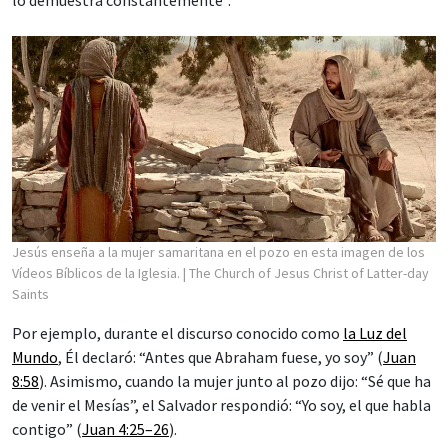
Jesús enseña a la mujer samaritana en el pozo en esta imagen de los
Vídeos Bíblicos de la Iglesia.
| The Church of Jesus Christ of Latter-day
Saints
Por ejemplo, durante el discurso conocido como
la Luz del
Mundo
, Él declaró: “Antes que Abraham fuese, yo soy” (
Juan
8:58
). Asimismo, cuando la mujer junto al pozo dijo: “Sé que ha
de venir el Mesías”, el Salvador respondió: “Yo soy, el que habla
contigo” (
Juan 4:25–26
).