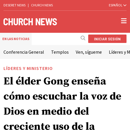
DESERET NEWS
|
CHURCH NEWS
ESPAÑOL
INICIAR SESIÓN
EN LAS NOTICIAS
Conferencia General
Templos
Ven, sígueme
Líderes y M
LÍDERES Y MINISTERIO
El élder Gong enseña
cómo escuchar la voz de
Dios en medio del
creciente uso de la