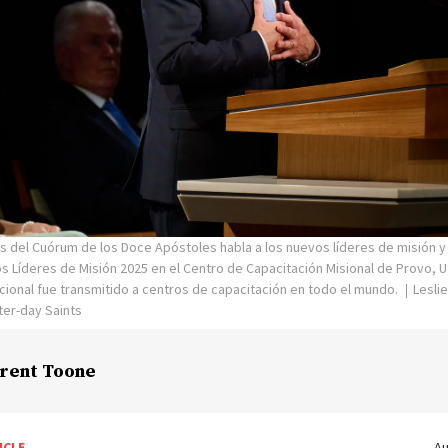
es del Cuórum de los Doce Apóstoles habla a los nuevos líderes de misión y
 Líderes de Misión 2025 en el Centro de Capacitación Misional de Provo, U
ocional fue transmitido a centros de capacitación en todo el mundo.
Lesli
ter-day Saints
rent Toone
ICLE
Au