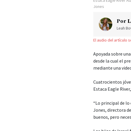
Estaca Eagle River A
Jones
Por
L
Leah Bow
El audio del artículo 
Apoyada sobre una 
desde la cual el pr
mediante una video
Cuatrocientos jóve
Estaca Eagle River
“Lo principal de lo
Jones, directora d
buenos, pero neces