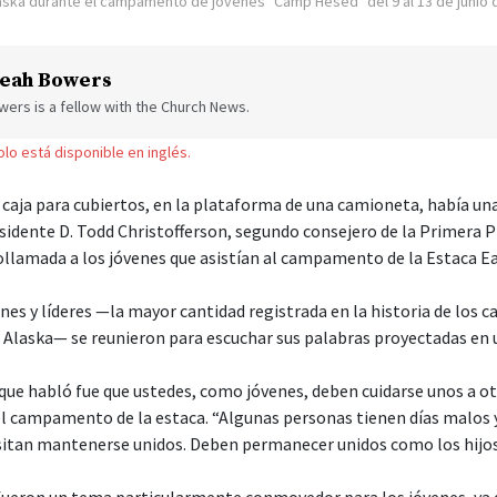
laska durante el campamento de jóvenes "Camp Hesed" del 9 al 13 de junio 
eah Bowers
ers is a fellow with the Church News.
solo está disponible en inglés.
caja para cubiertos, en la plataforma de una camioneta, había u
esidente D. Todd Christofferson, segundo consejero de la Primera P
llamada a los jóvenes que asistían al campamento de la Estaca Eag
nes y líderes —la mayor cantidad registrada en la historia de los
, Alaska— se reunieron para escuchar sus palabras proyectadas en 
 que habló fue que ustedes, como jóvenes, deben cuidarse unos a otr
el campamento de la estaca. “Algunas personas tienen días malos y
itan mantenerse unidos. Deben permanecer unidos como los hijos 