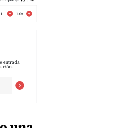
51
1.0
x
de entrada
ación.
o una