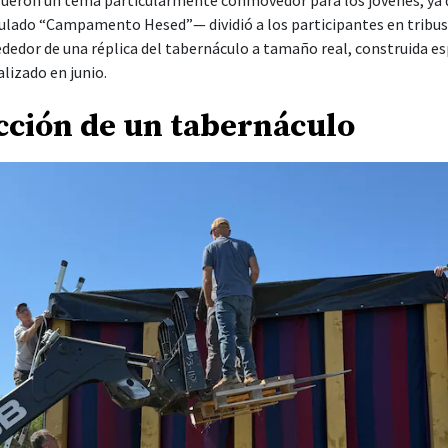
l fueron un tema particularmente conmovedor para los jóvenes, ya 
ado “Campamento Hesed”— dividió a los participantes en tribus, 
dedor de una réplica del tabernáculo a tamaño real, construida e
izado en junio.
cción de un tabernáculo