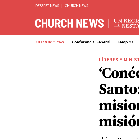
DESERET NEWS
|
CHURCH NEWS
Conferencia General
Templos
EN LAS NOTICIAS
LÍDERES Y MINIS
‘Conéc
Santo:
misio
misió