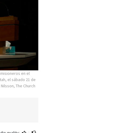
 misioneros en el
tah, el sábado 21 de
e Nilsson, The Church
dio quality:
|