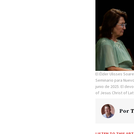
El Élder Ulisses Soar
Seminario para Nuevos
junio de 2025. El dev
of Jesus Christ of Lat
Por
T
LISTEN TO THIS ART