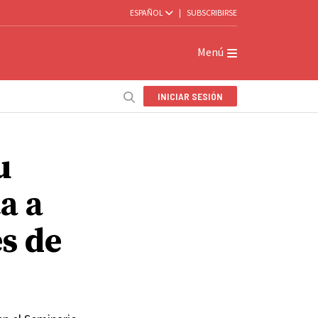
ESPAÑOL
|
SUBSCRIBIRSE
Menú
INICIAR SESIÓN
u
a a
s de