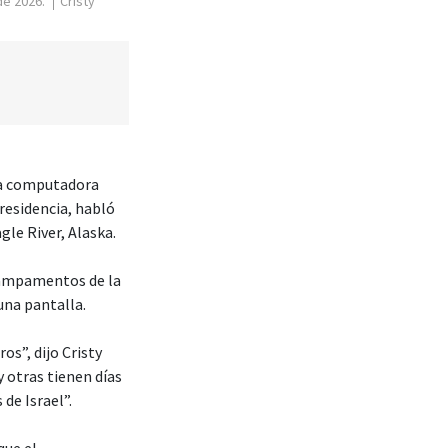
de 2026.
Cristy
na computadora
residencia, habló
le River, Alaska.
 campamentos de la
una pantalla.
os”, dijo Cristy
 otras tienen días
de Israel”.