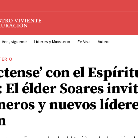
Ven, sígueme
Líderes y Ministerio
Fe Viva
Videos
TERIO
tense’ con el Espírit
 El élder Soares invit
neros y nuevos lídere
n