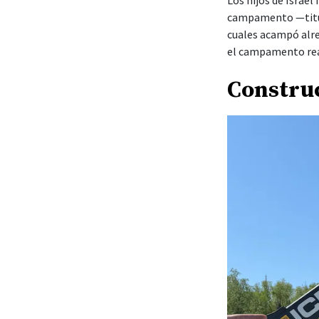
Los hijos de Israe
campamento —titul
cuales acampó alre
el campamento real
Constru