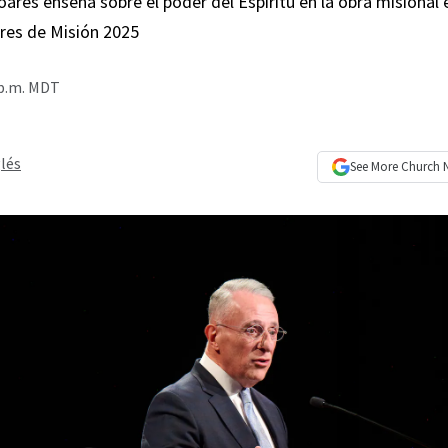
Soares enseña sobre el poder del Espíritu en la obra misional 
res de Misión 2025
 p.m. MDT
lés
See More
Church 