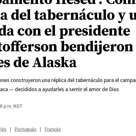
ca del tabernáculo y 
da con el presidente
tofferson bendijeron
es de Alaska
Jones construyeron una réplica del tabernáculo para el cam
aca — decididos a ayudarles a sentir el amor de Dios
48 p.m. MDT
lés
|
Portugués
|
Francés