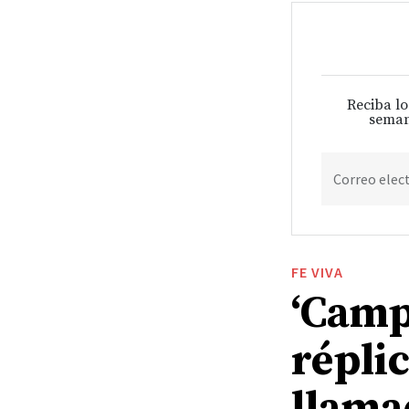
Reciba lo
seman
Correo elec
FE VIVA
‘Camp
répli
llama