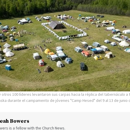
 otros 100 líderes levantaron sus carpas hacia la réplica del tabernáculo a 
laska durante el campamento de jóvenes "Camp Hesed" del 9 al 13 de junio 
eah Bowers
ers is a fellow with the Church News.