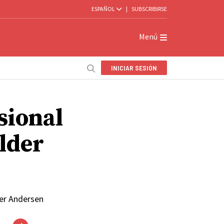
ESPAÑOL
|
SUBSCRIBIRSE
Menú
INICIAR SESIÓN
sional
élder
der Andersen