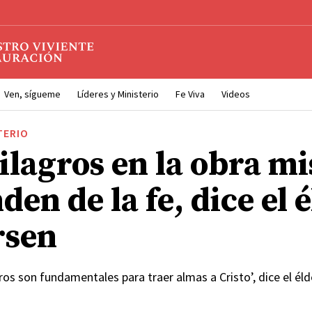
Ven, sígueme
Líderes y Ministerio
Fe Viva
Videos
TERIO
ilagros en la obra mi
en de la fe, dice el 
rsen
gros son fundamentales para traer almas a Cristo’, dice el él