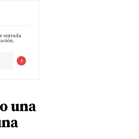
de entrada
ación.
o una
una