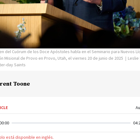
rsen del Cuórum de los Doce Apóstoles habla en el Seminario para Nuevos Lí
n Misional de Provo en Provo, Utah, el viernes 20 de junio de 2025
Leslie
ter-day Saints
rent Toone
ICLE
Au
00:00
04:
solo está disponible en inglés.