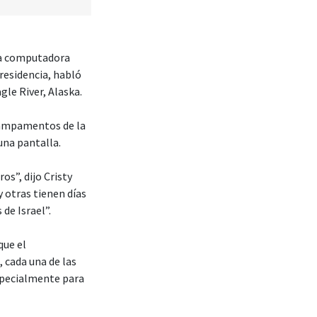
na computadora
residencia, habló
le River, Alaska.
 campamentos de la
una pantalla.
os”, dijo Cristy
 otras tienen días
de Israel”.
que el
cada una de las
specialmente para