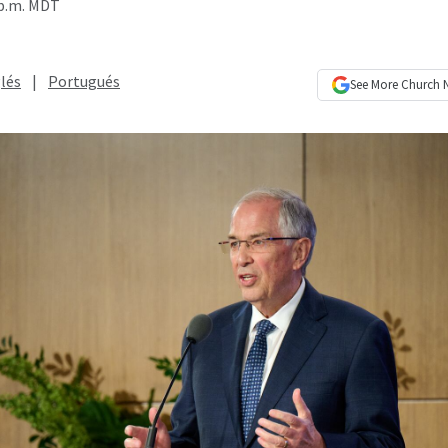
 p.m. MDT
lés
|
Portugués
See More
Church 