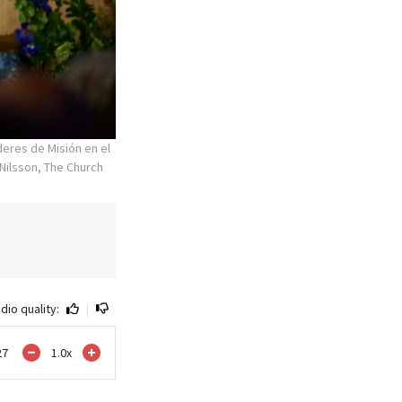
deres de Misión en el
 Nilsson, The Church
dio quality:
|
27
1.0
x