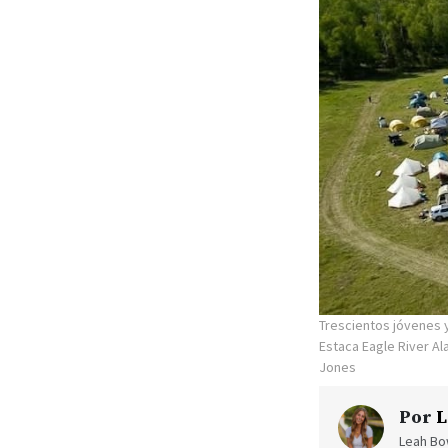
Trescientos jóvenes y
Estaca Eagle River A
Jones
Por
L
Leah Bow