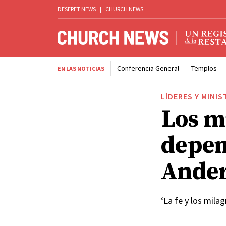
DESERET NEWS
|
CHURCH NEWS
Conferencia General
Templos
EN LAS NOTICIAS
LÍDERES Y MINIS
Los m
depend
Ande
‘La fe y los mila