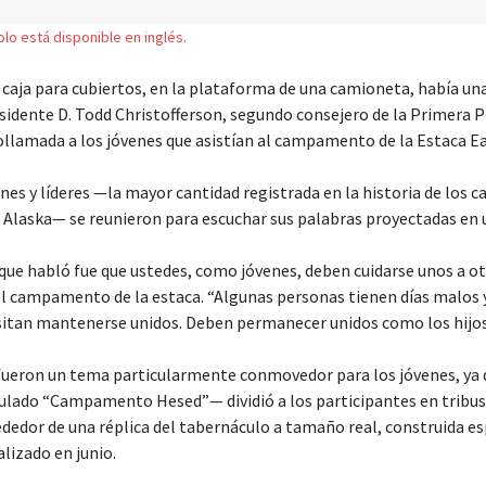
solo está disponible en inglés.
caja para cubiertos, en la plataforma de una camioneta, había u
esidente D. Todd Christofferson, segundo consejero de la Primera P
llamada a los jóvenes que asistían al campamento de la Estaca Eag
nes y líderes —la mayor cantidad registrada en la historia de los
, Alaska— se reunieron para escuchar sus palabras proyectadas en 
 que habló fue que ustedes, como jóvenes, deben cuidarse unos a otr
el campamento de la estaca. “Algunas personas tienen días malos y
itan mantenerse unidos. Deben permanecer unidos como los hijos 
l fueron un tema particularmente conmovedor para los jóvenes, ya 
ado “Campamento Hesed”— dividió a los participantes en tribus, 
dedor de una réplica del tabernáculo a tamaño real, construida e
izado en junio.