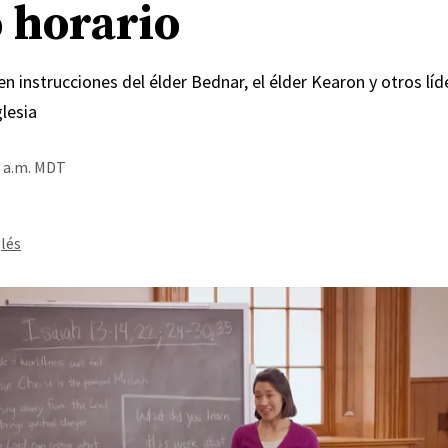
 horario
en instrucciones del élder Bednar, el élder Kearon y otros líde
glesia
0 a.m. MDT
lés
uela Dominical demuestra cómo enseñar desde "Ven, sígueme" en el nuevo
o de La Iglesia de Jesucristo de los Santos de los Últimos Días para ver el
Screenshot from ChurchofJesusChrist.org
ary Richards
hards is a reporter for the Church News