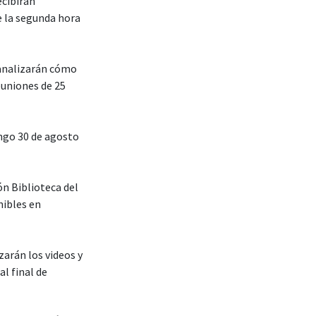
reunión
a reunión
ck Kearon, del
cipar de la Santa
endiciones del
a individual.
l”, dice.