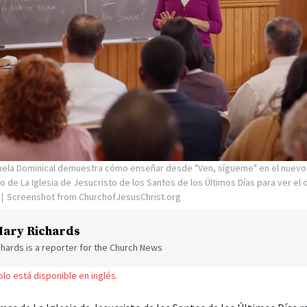
solo está disponible en inglés.
amas de La Iglesia de Jesucristo de los Santos de los Últimos Días r
al el domingo
6 de septiembre durante el nuevo bloque de clases d
a el nuevo horario dominical de las clases de la segunda hora.
ión sacramental, los miembros verán una serie de videos breves y
vo horario de clases de 25 minutos de la Escuela Dominical y de r
dad de Socorro, el cuórum de élderes y los jóvenes.
 los jóvenes, sus padres y sus líderes verán juntos un video el dom
a el nuevo curso de estudio para los jóvenes.
trucción
se publicaron en
LaIglesiadeJesucristo.org
y en la aplicaci
cción “
Manuales y llamamientos
”. Los videos también están dispo
susChrist.org
.
a video el domingo 6 de septiembre, los miembros del barrio anali
las enseñanzas utilizando
la guía de implementación
disponible 