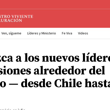
Ven, sígueme
Líderes y Ministerio
Fe Viva
Videos
ca a los nuevos líder
siones alrededor del
 — desde Chile hast