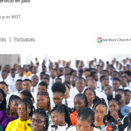
vicio en julio
5 p.m. MDT
lés
|
Portugués
See More
Church 