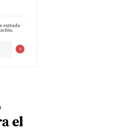
de entrada
ación.
o
a el