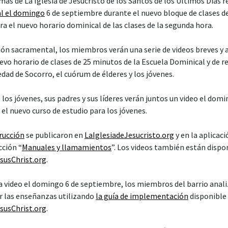
susChrist.org
.
dose para la adoración en la 
ntal
 se verá el domingo 6 de septiembre se titula “
El día de reposo y l
enta con la participación del élder David A. Bednar y del élder Patri
e Apóstoles.
hablan sobre cómo prepararse para la reunión sacramental y parti
ar explica cómo el arrepentimiento es necesario para recibir las b
io del Salvador y cómo el Salvador ministra a las personas de maner
e asistir a reuniones. Se trata de renovación y crecimiento espiritua