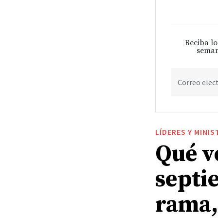
Reciba lo
seman
Correo elec
LÍDERES Y MINIS
Qué v
septi
rama,