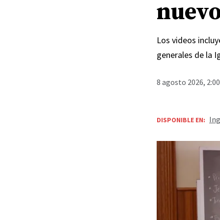
nuevo
Los videos incluy
generales de la I
8 agosto 2026, 2:0
Ing
DISPONIBLE EN:
Un maestro de la Esc
25 minutos en un vide
septiembre de 2026.
Por
M
Mary Ric