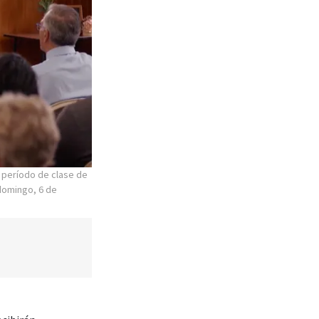
ecibirán
e la segunda hora
 analizarán cómo
euniones de 25
ingo 30 de agosto
ón Biblioteca del
nibles en
zarán los videos y
al final de