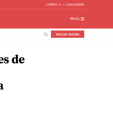
ESPAÑOL
|
SUBSCRIBIRSE
Menú
INICIAR SESIÓN
es de
a