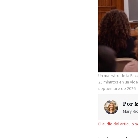
El audio del artículo 
Los barrios y las r
instrucción especi
para prepararse par
Después de la reun
implementar el nue
minutos de la Socie
Antes de esa fecha,
en el que se explic
Esos videos de ins
Evangelio, en la se
Sunday.ChurchofJe
Después de ver cad
cómo implementar 