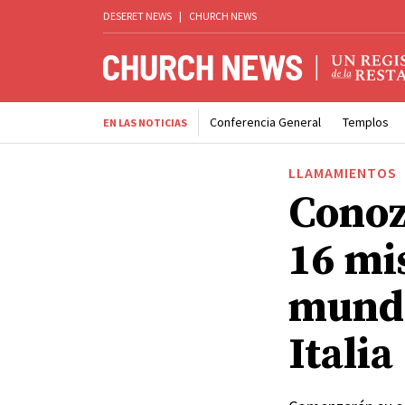
DESERET NEWS
|
CHURCH NEWS
Conferencia General
Templos
EN LAS NOTICIAS
LLAMAMIENTOS
Conoz
16 mi
mundo
Italia