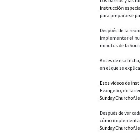
Sunday.ChurchofJe
Preparán
sacrame
El primer video que
sacramental
” y cu
Cuórum de los Doc
Los dos apóstoles 
Cena. El élder Bedn
sacrificio expiator
“Esto no se trata d