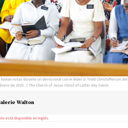
 toman notas durante un devocional con el élder D. Todd Christofferson de
ebrero de 2025.
The Church of Jesus Christ of Latter-day Saints
alerie Walton
solo está disponible en inglés.