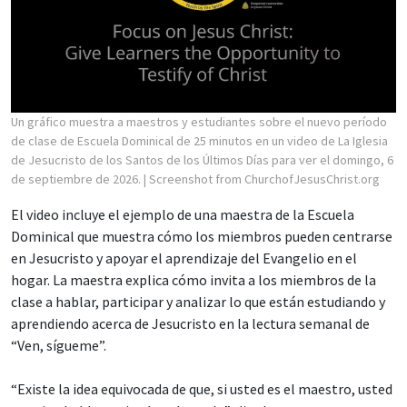
Un gráfico muestra a maestros y estudiantes sobre el nuevo período
de clase de Escuela Dominical de 25 minutos en un video de La Iglesia
de Jesucristo de los Santos de los Últimos Días para ver el domingo, 6
de septiembre de 2026.
| Screenshot from ChurchofJesusChrist.org
El video incluye el ejemplo de una maestra de la Escuela
Dominical que muestra cómo los miembros pueden centrarse
en Jesucristo y apoyar el aprendizaje del Evangelio en el
hogar. La maestra explica cómo invita a los miembros de la
clase a hablar, participar y analizar lo que están estudiando y
aprendiendo acerca de Jesucristo en la lectura semanal de
“Ven, sígueme”.
“Existe la idea equivocada de que, si usted es el maestro, usted