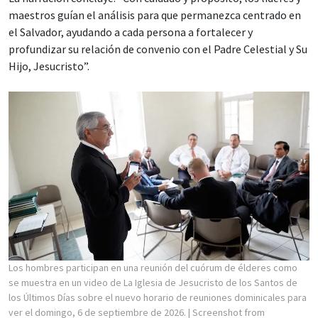
maestros guían el análisis para que permanezca centrado en
el Salvador, ayudando a cada persona a fortalecer y
profundizar su relación de convenio con el Padre Celestial y Su
Hijo, Jesucristo”.
Los hombres participan en una reunión del cuórum de élderes como
se muestra en un video de La Iglesia de Jesucristo de los Santos de
los Últimos Días sobre el nuevo horario de reuniones dominicales para
ver el domingo, 6 de septiembre de 2026.
| Screenshot from