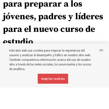
para preparar a los
jóvenes, padres y líderes
para el nuevo curso de
estudio
Este sitio web usa cookies para mejorar la experiencia del
usuario y analizar el desempeño y tráfico en nuestro sitio web.
El presidente Farnes y la presidenta Freeman responden
También compartimos información acerca del uso de nuestro
a la pregunta: ‘¿Cuál es la fortaleza de la juventud?’
sitio a través de las redes sociales, los anunciantes y los socios
de analítica.
8 agosto 2026, 2:00 a.m. MDT
Compartir
Aceptar cookies
Inglés
DISPONIBLE EN: