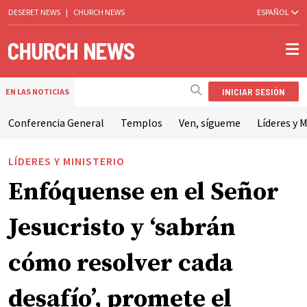
DESERET NEWS
|
CHURCH NEWS
ESPAÑOL
INICIAR SESIÓN
EN LAS NOTICIAS
Conferencia General
Templos
Ven, sígueme
Líderes y M
LÍDERES Y MINISTERIO
Enfóquense en el Señor
Jesucristo y ‘sabrán
cómo resolver cada
desafío’, promete el