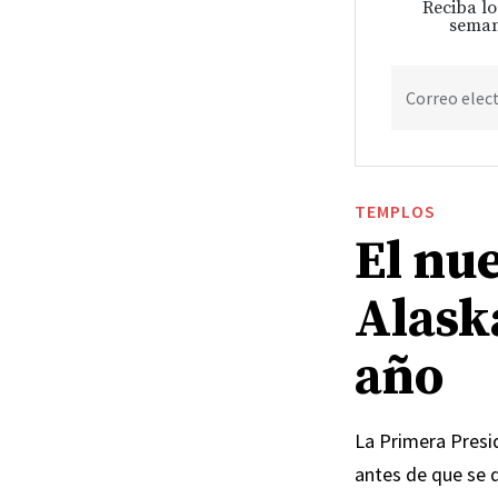
Reciba lo
seman
Correo elec
TEMPLOS
El nu
Alask
año
La Primera Presid
antes de que se 