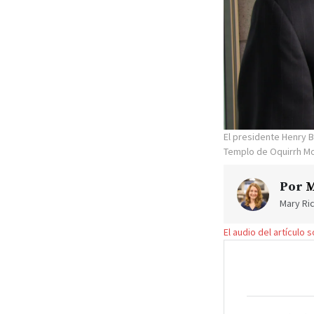
El presidente Henry B
Templo de Oquirrh Mou
Por
M
Mary Ric
El audio del artículo 