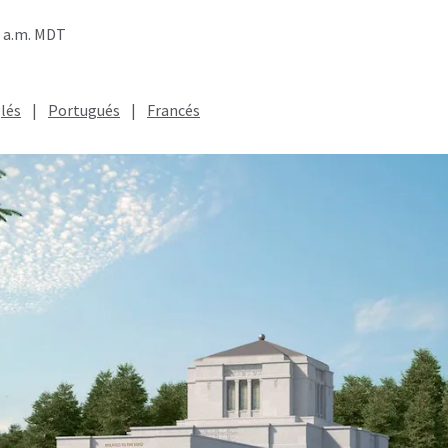
0 a.m. MDT
lés
|
Portugués
|
Francés