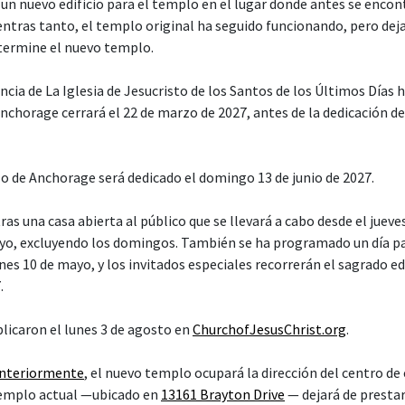
un nuevo edificio para el templo en el lugar donde antes se encon
entras tanto, el templo original ha seguido funcionando, pero deja
 termine el nuevo templo.
cia de La Iglesia de Jesucristo de los Santos de los Últimos Días 
nchorage cerrará el 22 de marzo de 2027, antes de la dedicación de
o de Anchorage será dedicado el domingo 13 de junio de 2027.
ras una casa abierta al público que se llevará a cabo desde el juev
yo, excluyendo los domingos. También se ha programado un día pa
es 10 de mayo, y los invitados especiales recorrerán el sagrado edif
.
blicaron el lunes 3 de agosto en
ChurchofJesusChrist.org
.
anteriormente
, el nuevo templo ocupará la dirección del centro de
 templo actual —ubicado en
13161 Brayton Drive
— dejará de prestar 