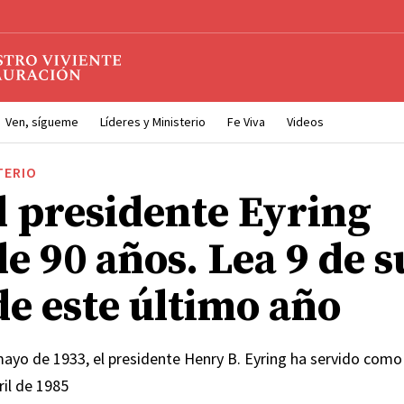
Ven, sígueme
Líderes y Ministerio
Fe Viva
Videos
TERIO
l presidente Eyring
e 90 años. Lea 9 de s
de este último año
mayo de 1933, el presidente Henry B. Eyring ha servido como
ril de 1985