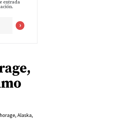
de entrada
ación.
rage,
ximo
chorage, Alaska,