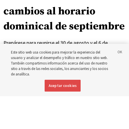
cambios al horario
dominical de septiembre
Prepárese para reunirse el 30 de agosto y el 6 de
septiembre para analizar la implementación del nuevo
Este sitio web usa cookies para mejorar la experiencia del
usuario y analizar el desempeño y tráfico en nuestro sitio web.
horario
También compartimos información acerca del uso de nuestro
sitio a través de las redes sociales, los anunciantes y los socios
de analítica.
3 agosto 2026, 3:11 p.m. MDT
Compartir
Aceptar cookies
Inglés
|
Portugués
|
Francés
DISPONIBLE EN: