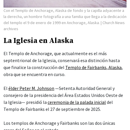
Con el Templo de Anchorage, Alaska de fondo y la capilla adyacente a
la derecha, un hombre fotografía a una familia que llega a la dedicación
del templo el 9 de enero de 1999 en Anchorage, Alaska.
| Church News
archives
La Iglesia en Alaska
El Templo de Anchorage, que actualmente es el más
septentrional de la Iglesia, conservará esa distinción hasta
que finalice la construcción del
Templo de Fairbanks, Alaska
,
obra que se encuentra en curso.
El
élder Peter M. Johnson
—Setenta Autoridad General y
consejero de la presidencia del Área Estados Unidos Oeste de
la Iglesia— presidió la
ceremonia de la palada inicial
del
Templo de Fairbanks el 27 de septiembre de 2025.
Los templos de Anchorage y Fairbanks son las dos únicas
casas del Señor en el estado.