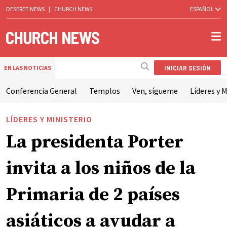
DESERET NEWS
|
CHURCH NEWS
ESPAÑOL
INICIAR SESIÓN
EN LAS NOTICIAS
Conferencia General
Templos
Ven, sígueme
Líderes y M
LÍDERES Y MINISTERIO
La presidenta Porter
invita a los niños de la
Primaria de 2 países
asiáticos a ayudar a