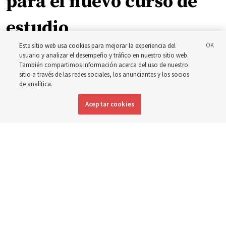
para el nuevo curso de
estudio
Este sitio web usa cookies para mejorar la experiencia del
usuario y analizar el desempeño y tráfico en nuestro sitio web.
El presidente Farnes y la presidenta Freeman responden
También compartimos información acerca del uso de nuestro
a la pregunta: ‘¿Cuál es la fortaleza de la juventud?’
sitio a través de las redes sociales, los anunciantes y los socios
de analítica.
8 agosto 2026, 2:00 a.m. MDT
Compartir
Aceptar cookies
Inglés
DISPONIBLE EN: