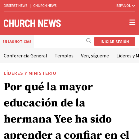
DESERET NEWS
|
CHURCH NEWS
ESPAÑOL
INICIAR SESIÓN
EN LAS NOTICIAS
Conferencia General
Templos
Ven, sígueme
Líderes y M
LÍDERES Y MINISTERIO
Por qué la mayor
educación de la
hermana Yee ha sido
aprender a confiar en el