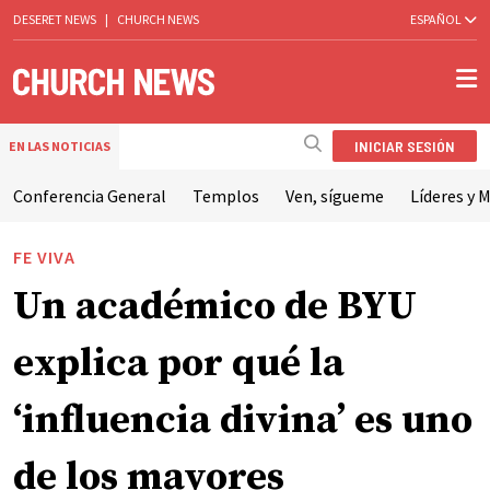
DESERET NEWS
|
CHURCH NEWS
ESPAÑOL
INICIAR SESIÓN
EN LAS NOTICIAS
Conferencia General
Templos
Ven, sígueme
Líderes y M
FE VIVA
Un académico de BYU
explica por qué la
‘influencia divina’ es uno
de los mayores