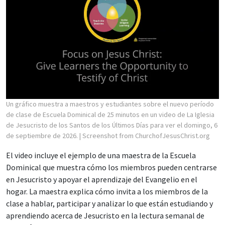
Un gráfico muestra a maestros y estudiantes sobre el nuevo período
de clase de Escuela Dominical de 25 minutos en un video de La Iglesia
de Jesucristo de los Santos de los Últimos Días para ver el domingo, 6
de septiembre de 2026.
| Screenshot from ChurchofJesusChrist.org
El video incluye el ejemplo de una maestra de la Escuela
Dominical que muestra cómo los miembros pueden centrarse
en Jesucristo y apoyar el aprendizaje del Evangelio en el
hogar. La maestra explica cómo invita a los miembros de la
clase a hablar, participar y analizar lo que están estudiando y
aprendiendo acerca de Jesucristo en la lectura semanal de