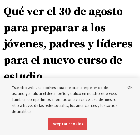
Qué ver el 30 de agosto
para preparar a los
jóvenes, padres y líderes
para el nuevo curso de
estudio
Este sitio web usa cookies para mejorar la experiencia del
usuario y analizar el desempeño y tráfico en nuestro sitio web.
El presidente Farnes y la presidenta Freeman responden
También compartimos información acerca del uso de nuestro
a la pregunta: ‘¿Cuál es la fortaleza de la juventud?’
sitio a través de las redes sociales, los anunciantes y los socios
de analítica.
8 agosto 2026, 2:00 a.m. MDT
Compartir
Aceptar cookies