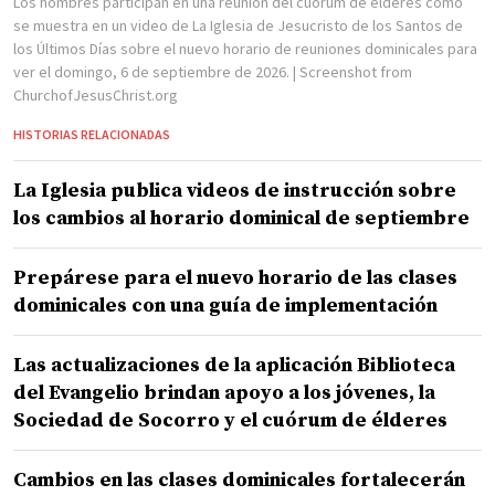
Los hombres participan en una reunión del cuórum de élderes como
se muestra en un video de La Iglesia de Jesucristo de los Santos de
los Últimos Días sobre el nuevo horario de reuniones dominicales para
ver el domingo, 6 de septiembre de 2026.
| Screenshot from
ChurchofJesusChrist.org
HISTORIAS RELACIONADAS
La Iglesia publica videos de instrucción sobre
los cambios al horario dominical de septiembre
Prepárese para el nuevo horario de las clases
dominicales con una guía de implementación
Las actualizaciones de la aplicación Biblioteca
del Evangelio brindan apoyo a los jóvenes, la
Sociedad de Socorro y el cuórum de élderes
Cambios en las clases dominicales fortalecerán