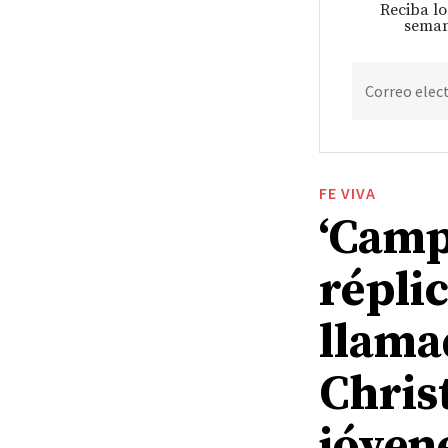
Reciba lo
seman
Correo elec
FE VIVA
‘Camp
répli
llama
Chris
jóven