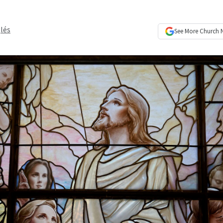
lés
See More
Church 