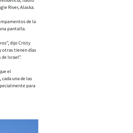
le River, Alaska.
 campamentos de la
una pantalla.
os”, dijo Cristy
 otras tienen días
de Israel”.
que el
cada una de las
specialmente para