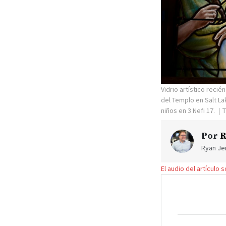
Vidrio artístico reci
del Templo en Salt La
niños en 3 Nefi 17.
T
Por
R
Ryan Jen
El audio del artículo 