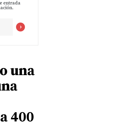
de entrada
ación.
o una
una
 a 400