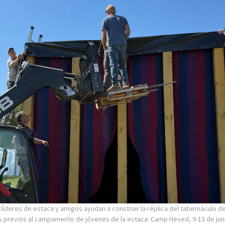
líderes de estaca y amigos ayudan a construir la réplica del tabernáculo de
 previos al campamento de jóvenes de la estaca: Camp Hesed, 9-13 de jun