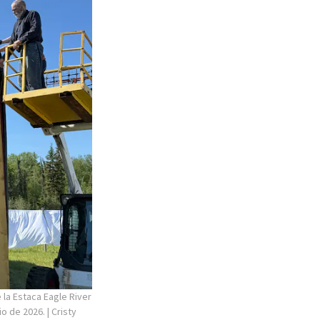
 la Estaca Eagle River
io de 2026.
| Cristy