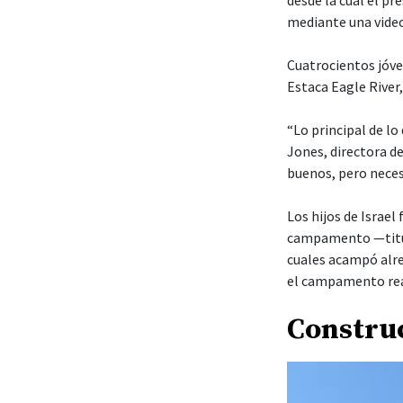
mediante una video
Cuatrocientos jóve
Estaca Eagle River
“Lo principal de lo
Jones, directora d
buenos, pero neces
Los hijos de Israe
campamento —titul
cuales acampó alre
el campamento real
Constru