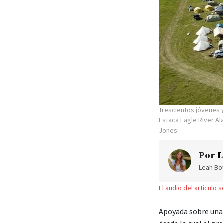
Trescientos jóvenes y
Estaca Eagle River A
Jones
Por
L
Leah Bow
El audio del artículo 
Apoyada sobre una 
desde la cual el pr