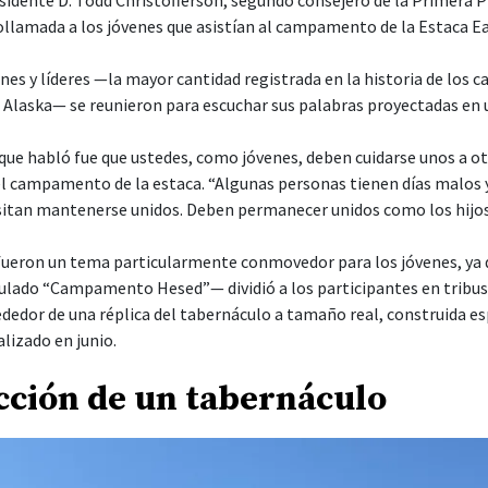
llamada a los jóvenes que asistían al campamento de la Estaca Eag
nes y líderes —la mayor cantidad registrada en la historia de los
, Alaska— se reunieron para escuchar sus palabras proyectadas en 
 que habló fue que ustedes, como jóvenes, deben cuidarse unos a otr
el campamento de la estaca. “Algunas personas tienen días malos y
itan mantenerse unidos. Deben permanecer unidos como los hijos 
l fueron un tema particularmente conmovedor para los jóvenes, ya 
ado “Campamento Hesed”— dividió a los participantes en tribus, 
dedor de una réplica del tabernáculo a tamaño real, construida e
izado en junio.
cción de un tabernáculo