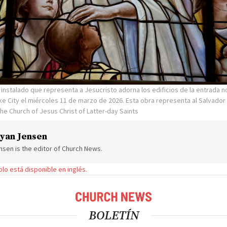
én instalado que representa a Jesucristo adorna los edificios de la entrada 
ke City el miércoles 11 de marzo de 2026. Esta obra representa al Salvador 
he Church of Jesus Christ of Latter-day Saints
yan Jensen
sen is the editor of Church News.
solo está disponible en inglés.
BOLETÍN