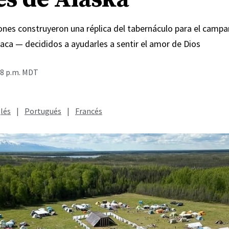
Jones construyeron una réplica del tabernáculo para el cam
aca — decididos a ayudarles a sentir el amor de Dios
48 p.m. MDT
lés
|
Portugués
|
Francés