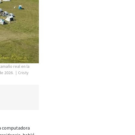
tamaño real en la
de 2026.
Cristy
na computadora
residencia, habló