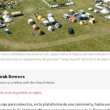
 otros 100 líderes levantaron sus carpas hacia la réplica del tabernáculo a 
laska durante el campamento de jóvenes "Camp Hesed" del 9 al 13 de junio 
eah Bowers
ers is a fellow with the Church News.
solo está disponible en inglés.
caja para cubiertos, en la plataforma de una camioneta, había u
esidente D. Todd Christofferson, segundo consejero de la Primera P