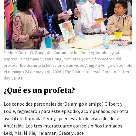
El élder Gerrit W. Gong, del Cuórum de los Doce Apóstoles, y su
esposa, la hermana Susan Gong, conversan con niños acerca del
profeta Noé durante la filmación de un video Amigo a Amigo disponible
el domingo 24 de mayo de 2026.
| The Church of Jesus Christ of Latter-
day Saints
¿Qué es un profeta?
Los conocidos personajes de ‘De amigo a amigo’, Gilbert y
Louie, regresaron para este episodio, acompañados por otra
ave títere llamada Penny, quien estaba de visita desde la
Antártida. Los tres interactuaron con seis niños llamados
Leki, Mia, Millie, Helaman, Grace y Jace.