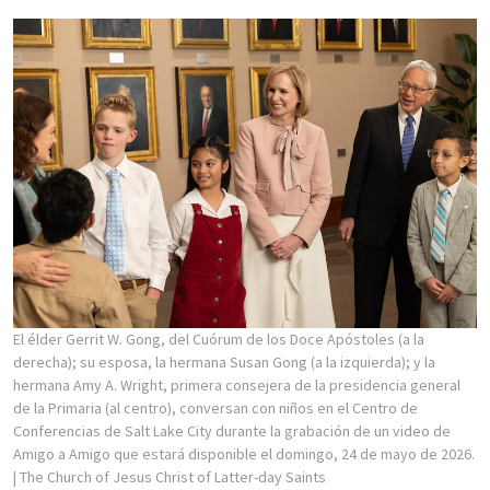
El élder Gerrit W. Gong, del Cuórum de los Doce Apóstoles (a la
derecha); su esposa, la hermana Susan Gong (a la izquierda); y la
hermana Amy A. Wright, primera consejera de la presidencia general
de la Primaria (al centro), conversan con niños en el Centro de
Conferencias de Salt Lake City durante la grabación de un video de
Amigo a Amigo que estará disponible el domingo, 24 de mayo de 2026.
| The Church of Jesus Christ of Latter-day Saints