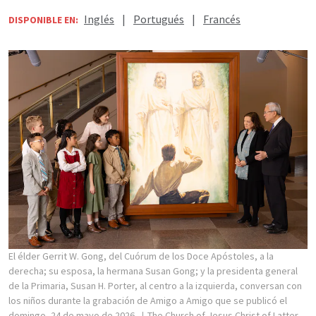
Inglés
|
Portugués
|
Francés
DISPONIBLE EN:
El élder Gerrit W. Gong, del Cuórum de los Doce Apóstoles, a la
derecha; su esposa, la hermana Susan Gong; y la presidenta general
de la Primaria, Susan H. Porter, al centro a la izquierda, conversan con
los niños durante la grabación de Amigo a Amigo que se publicó el
domingo, 24 de mayo de 2026.
The Church of Jesus Christ of Latter-