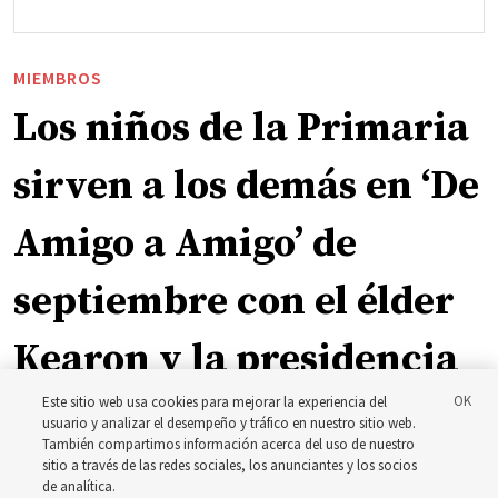
MIEMBROS
Los niños de la Primaria
sirven a los demás en ‘De
Amigo a Amigo’ de
septiembre con el élder
Kearon y la presidencia
Este sitio web usa cookies para mejorar la experiencia del
general de la Primaria
usuario y analizar el desempeño y tráfico en nuestro sitio web.
También compartimos información acerca del uso de nuestro
sitio a través de las redes sociales, los anunciantes y los socios
El episodio De Amigo a Amigo muestra a niños
de analítica.