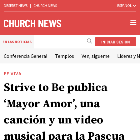
DESERET NEWS
|
CHURCH NEWS
ESPAÑOL
INICIAR SESIÓN
EN LAS NOTICIAS
Conferencia General
Templos
Ven, sígueme
Líderes y M
FE VIVA
Strive to Be publica
‘Mayor Amor’, una
canción y un video
musical para la Pascua