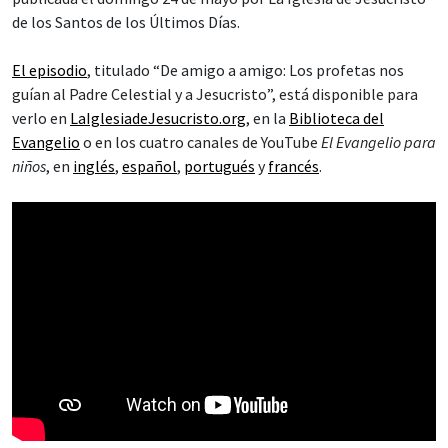
de los Santos de los Últimos Días.
El episodio
, titulado “De amigo a amigo: Los profetas nos
guían al Padre Celestial y a Jesucristo”, está disponible para
verlo en
LaIglesiadeJesucristo.org
, en la
Biblioteca del
Evangelio
o en los cuatro canales de YouTube
El Evangelio para
niños
, en
inglés
,
español
,
portugués
y
francés
.