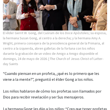
El élder Gerrit W. Gong, del Cuórum de los Doce Apóstoles; su esposa,
la hermana Susan Gong, al centro a la derecha; y la hermana Amy A.
Wright, primera consejera de la presidencia general de la Primaria, al
centro a la izquierda, abren galletas de la fortuna con los niños
durante la grabación de un video de Amigo a Amigo disponible el
domingo, 24 de mayo de 2026.
| The Church of Jesus Christ of Latter-
day Saints
“Cuando piensan en un profeta, ¿qué es lo primero que les
viene a la mente?”, preguntó el élder Gong a los niños.
Los niños hablaron de cómo los profetas son llamados por
Dios para recibir revelación y ser Sus mensajeros.
La hermana Gong les dijo a los niños: “Creo que tener profetas