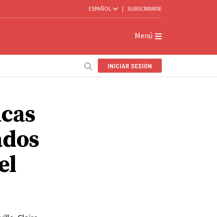
ESPAÑOL
|
SUBSCRIBIRSE
Menú
INICIAR SESIÓN
ucas
ados
el