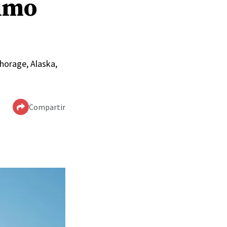
ximo
chorage, Alaska,
Compartir