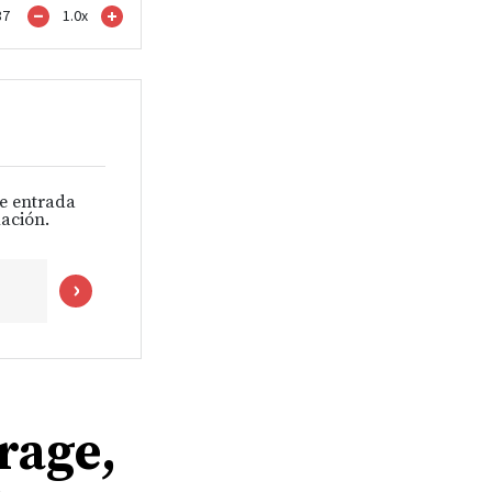
37
1.0
x
de entrada
ación.
rage,