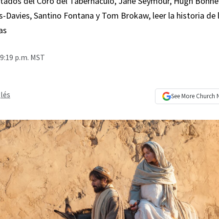
itados del Coro del Tabernáculo, Jane Seymour, Hugh Bonnevi
-Davies, Santino Fontana y Tom Brokaw, leer la historia de 
as
 9:19 p.m. MST
lés
See More
Church 