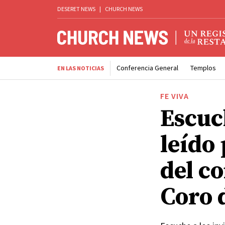
DESERET NEWS
|
CHURCH NEWS
Conferencia General
Templos
EN LAS NOTICIAS
FE VIVA
Escuc
leído 
del c
Coro 