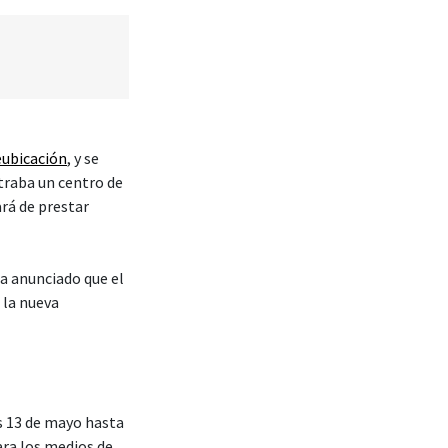
eubicación
, y se
traba un centro de
rá de prestar
ha anunciado que el
 la nueva
es 13 de mayo hasta
ra los medios de