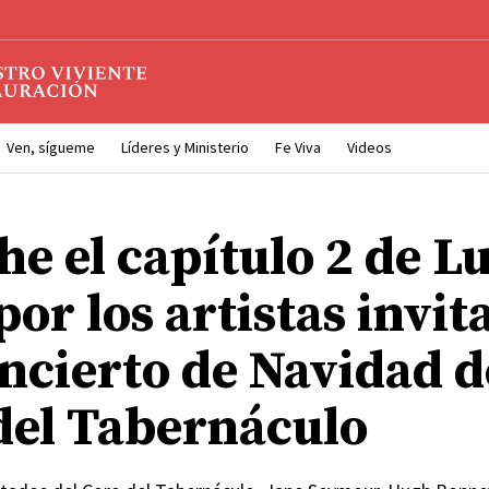
Ven, sígueme
Líderes y Ministerio
Fe Viva
Videos
he el capítulo 2 de L
por los artistas invit
oncierto de Navidad d
del Tabernáculo