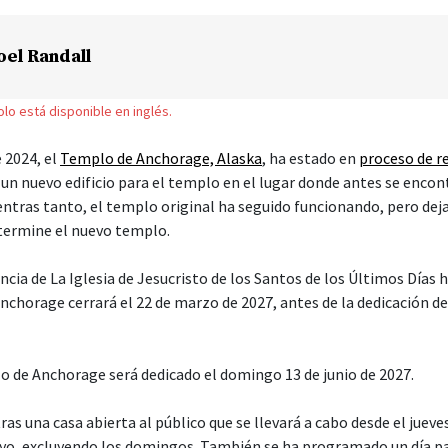
oel Randall
solo está disponible en inglés.
 2024, el
Templo de Anchorage, Alaska
, ha estado en
proceso de r
un nuevo edificio para el templo en el lugar donde antes se encon
entras tanto, el templo original ha seguido funcionando, pero deja
 termine el nuevo templo.
cia de La Iglesia de Jesucristo de los Santos de los Últimos Días 
nchorage cerrará el 22 de marzo de 2027, antes de la dedicación de
o de Anchorage será dedicado el domingo 13 de junio de 2027.
ras una casa abierta al público que se llevará a cabo desde el juev
yo, excluyendo los domingos. También se ha programado un día pa