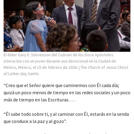
El élder Gary E. Stevenson del Cuórum de los Doce Apóstoles
interactúa con un joven durante una devocional en la Ciudad de
México, México, el 15 de febrero de 2026.
| The Church of Jesus Christ
of Latter-day Saints
“Creo que el Señor quiere que caminemos con Él cada día;
quizá un poco menos de tiempo en las redes sociales y un poco
más de tiempo en las Escrituras. …
“Él sabe todo sobre ti, y al caminar con Él, estarás en la senda
que conduce a la paz y al gozo”.