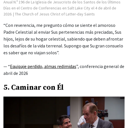
Anual N.º 196 de La Iglesia de Jesucristo de los Santos de los Últimos
Días en el Centro de Conferencias en Salt Lake City el 4 de abril de
2026.
| The Church of Jesus Christ of Latter-day Saints
“Con reverencia, me pregunto cómo se siente el amoroso
Padre Celestial al enviar Sus pertenencias más preciadas, Sus
hijos, lejos de su hogar celestial, sabiendo que deben afrontar
los desafíos de la vida terrenal. Supongo que Su gran consuelo
es saber que no viajan solos”.
— “
Equipaje perdido, almas redimidas
”, conferencia general de
abril de 2026
5. Caminar con Él