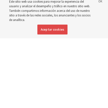
Este sitio web usa cookies para mejorar la experiencia del
nacidos y las madres en
usuario y analizar el desempeño y tráfico en nuestro sitio web.
También compartimos información acerca del uso de nuestro
toda Asia
sitio a través de las redes sociales, los anunciantes y los socios
de analítica.
Aceptar cookies
La Iglesia ha donado equipos, fondos y un nuevo edificio
para mejorar la atención materna e infantil, desde
Mongolia hasta Tailandia
5 agosto 2026, 6:00 p.m. MDT
Compartir
Inglés
|
Portugués
DISPONIBLE EN: