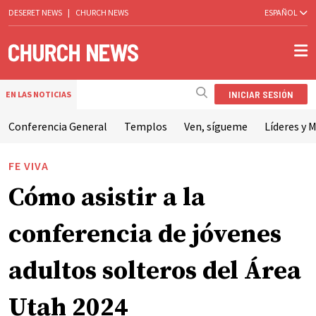
DESERET NEWS
|
CHURCH NEWS
ESPAÑOL
INICIAR SESIÓN
EN LAS NOTICIAS
Conferencia General
Templos
Ven, sígueme
Líderes y M
FE VIVA
Cómo asistir a la
conferencia de jóvenes
adultos solteros del Área
Utah 2024