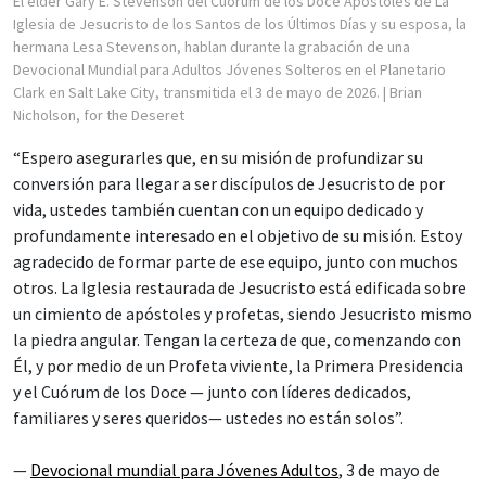
El élder Gary E. Stevenson del Cuórum de los Doce Apóstoles de La
Iglesia de Jesucristo de los Santos de los Últimos Días y su esposa, la
hermana Lesa Stevenson, hablan durante la grabación de una
Devocional Mundial para Adultos Jóvenes Solteros en el Planetario
Clark en Salt Lake City, transmitida el 3 de mayo de 2026.
| Brian
Nicholson, for the Deseret
“Espero asegurarles que, en su misión de profundizar su
conversión para llegar a ser discípulos de Jesucristo de por
vida, ustedes también cuentan con un equipo dedicado y
profundamente interesado en el objetivo de su misión. Estoy
agradecido de formar parte de ese equipo, junto con muchos
otros. La Iglesia restaurada de Jesucristo está edificada sobre
un cimiento de apóstoles y profetas, siendo Jesucristo mismo
la piedra angular. Tengan la certeza de que, comenzando con
Él, y por medio de un Profeta viviente, la Primera Presidencia
y el Cuórum de los Doce — junto con líderes dedicados,
familiares y seres queridos— ustedes no están solos”.
—
Devocional mundial para Jóvenes Adultos
, 3 de mayo de