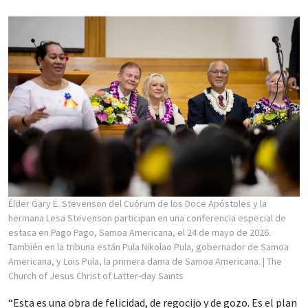
Élder Gary E. Stevenson del Cuórum de los Doce Apóstoles y la
hermana Lesa Stevenson participan en una conferencia especial de
estaca en Pago Pago, Samoa Americana, el 24 de mayo de 2026.
También en la tribuna están Pula Nikolao Pula, gobernador de Samoa
Americana, y Lois Pula, la primera dama de Samoa Americana.
| The
Church of Jesus Christ of Latter-day Saints
“Esta es una obra de felicidad, de regocijo y de gozo. Es el plan