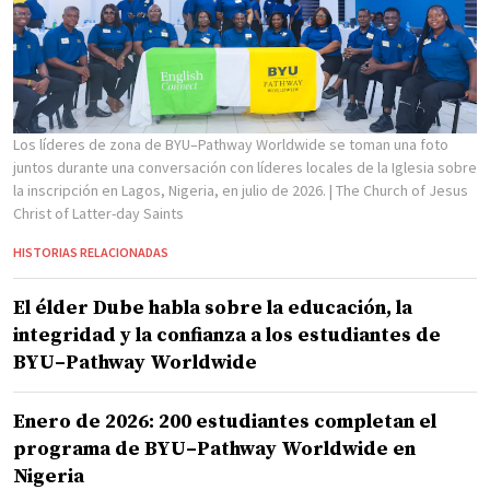
Los líderes de zona de BYU–Pathway Worldwide se toman una foto
juntos durante una conversación con líderes locales de la Iglesia sobre
la inscripción en Lagos, Nigeria, en julio de 2026.
| The Church of Jesus
Christ of Latter-day Saints
HISTORIAS RELACIONADAS
El élder Dube habla sobre la educación, la
integridad y la confianza a los estudiantes de
BYU–Pathway Worldwide
Enero de 2026: 200 estudiantes completan el
programa de BYU–Pathway Worldwide en
Nigeria