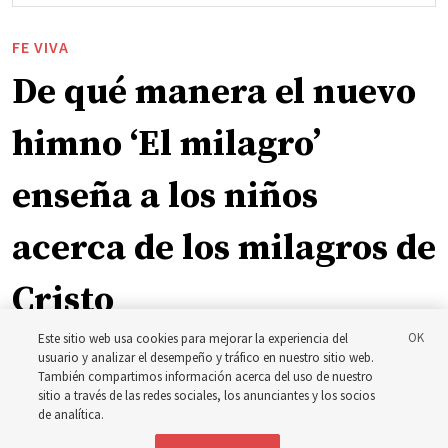
FE VIVA
De qué manera el nuevo
himno ‘El milagro’
enseña a los niños
acerca de los milagros de
Cristo
Este sitio web usa cookies para mejorar la experiencia del
La inspiración que llevó a Shawna Edwards a escribir el
usuario y analizar el desempeño y tráfico en nuestro sitio web.
También compartimos información acerca del uso de nuestro
himno ‘El milagro’
sitio a través de las redes sociales, los anunciantes y los socios
de analítica.
5 agosto 2026, 10:50 a.m. MDT
Compartir