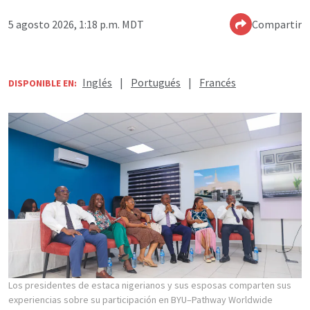
5 agosto 2026, 1:18 p.m. MDT
Compartir
Inglés
|
Portugués
|
Francés
DISPONIBLE EN:
Los presidentes de estaca nigerianos y sus esposas comparten sus
experiencias sobre su participación en BYU–Pathway Worldwide