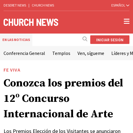
DESERET NEWS
|
CHURCH NEWS
ESPAÑOL
INICIAR SESIÓN
EN LAS NOTICIAS
Conferencia General
Templos
Ven, sígueme
Líderes y M
FE VIVA
Conozca los premios del
12º Concurso
Internacional de Arte
Los Premios Elección de los Visitantes se anunciaron