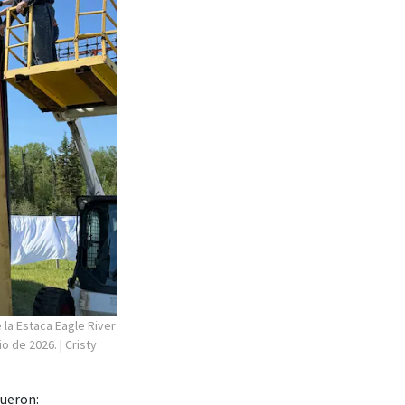
 la Estaca Eagle River
io de 2026.
| Cristy
fueron: