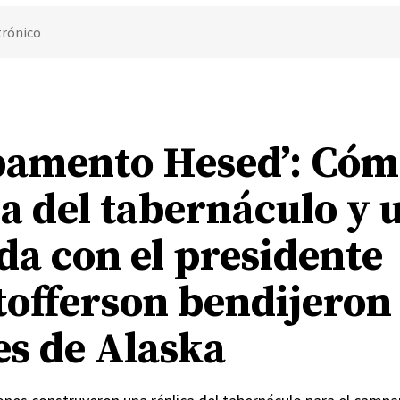
trónico
amento Hesed’: Cóm
ca del tabernáculo y 
da con el presidente
tofferson bendijeron
es de Alaska