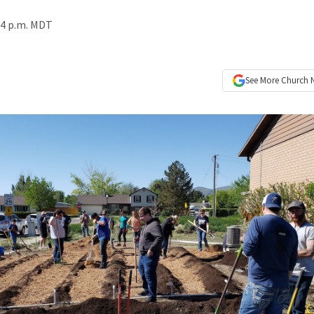
04 p.m. MDT
See More
Church 