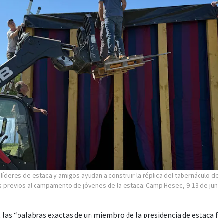
líderes de estaca y amigos ayudan a construir la réplica del tabernáculo de
 previos al campamento de jóvenes de la estaca: Camp Hesed, 9-13 de jun
, las “palabras exactas de un miembro de la presidencia de estaca 