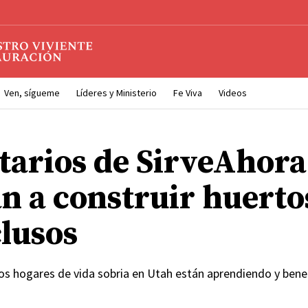
Ven, sígueme
Líderes y Ministerio
Fe Viva
Videos
tarios de SirveAhora
n a construir huerto
clusos
dos hogares de vida sobria en Utah están aprendiendo y bene