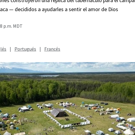
Jones construyeron una réplica del tabernáculo para el cam
aca — decididos a ayudarles a sentir el amor de Dios
48 p.m. MDT
lés
|
Portugués
|
Francés