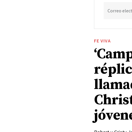
Correo elec
FE VIVA
‘Camp
répli
llama
Chris
jóven