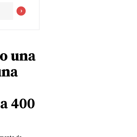
o una
una
 a 400