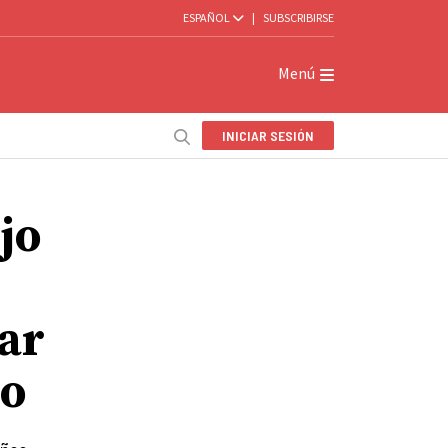
ESPAÑOL
|
SUBSCRIBIRSE
Menú
INICIAR SESIÓN
jo
tar
lo