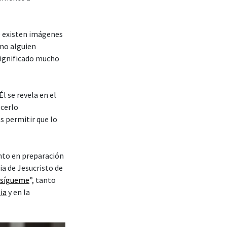
ue existen imágenes
omo alguien
significado mucho
l se revela en el
cerlo
s permitir que lo
nto en preparación
ia de Jesucristo de
 sígueme
”, tanto
sia
y en la