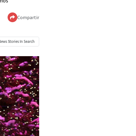
años
Compartir
News
Stories In Search