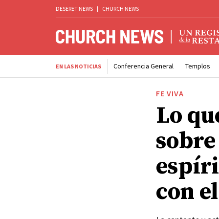
DESERET NEWS
|
CHURCH NEWS
Conferencia General
Templos
EN LAS NOTICIAS
FE VIVA
Lo qu
sobre
espíri
con e