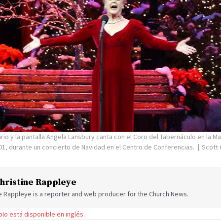
ario y la pantalla Angela Lansbury canta con el Coro del Tabernáculo en la M
01, durante un concierto de Navidad en el Centro de Conferencias.
Scott 
hristine Rappleye
ne Rappleye is a reporter and web producer for the Church News.
solo está disponible en inglés.