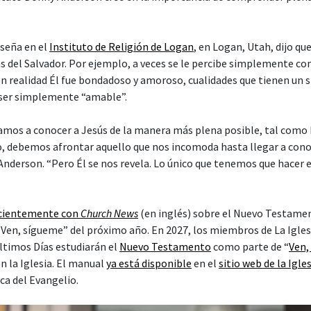
seña en el
Instituto de Religión de Logan
, en Logan, Utah, dijo q
as del Salvador. Por ejemplo, a veces se le percibe simplemente c
n realidad Él fue bondadoso y amoroso, cualidades que tienen un 
ser simplemente “amable”.
amos a conocer a Jesús de la manera más plena posible, tal como É
 debemos afrontar aquello que nos incomoda hasta llegar a cono
Anderson. “Pero Él se nos revela. Lo único que tenemos que hacer e
ecientemente con
Church News
(en inglés) sobre el Nuevo Testame
 “Ven, sígueme” del próximo año. En 2027, los miembros de La Igles
Últimos Días estudiarán el
Nuevo Testamento
como parte de “
Ven,
n la Iglesia. El manual
ya está disponible
en el
sitio web de la Igle
ca del Evangelio.