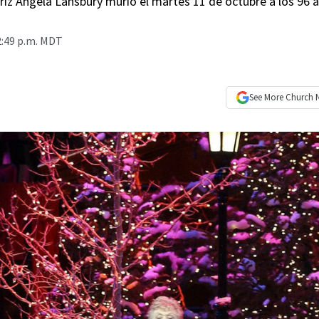
riz Angela Lansbury murió el martes 11 de octubre a los 96 
2:49 p.m. MDT
See More
Church 