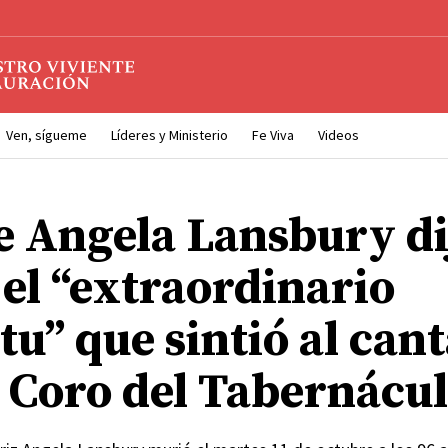
Ven, sígueme
Líderes y Ministerio
Fe Viva
Videos
e Angela Lansbury di
 el “extraordinario
tu” que sintió al can
l Coro del Tabernácu