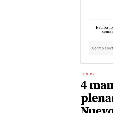
Reciba lo
seman
Correo elec
FE VIVA
4 man
plena
Nuevo