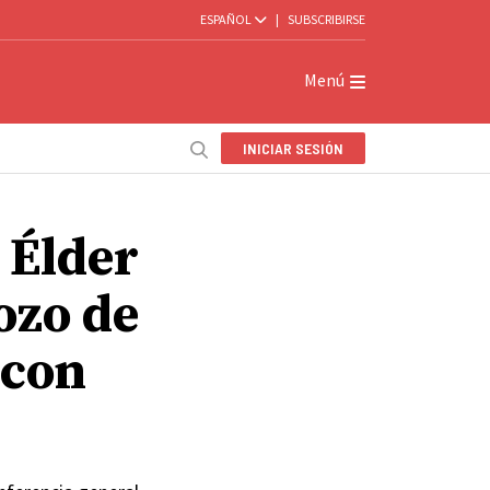
ESPAÑOL
|
SUBSCRIBIRSE
Menú
INICIAR SESIÓN
 Élder
ozo de
 con