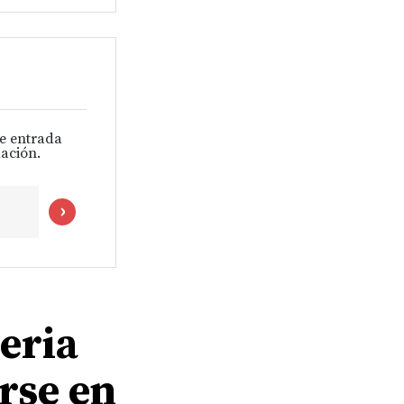
de entrada
ación.
geria
irse en