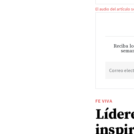
El audio del artículo 
Reciba lo
seman
Correo elec
FE VIVA
Lídere
inspir