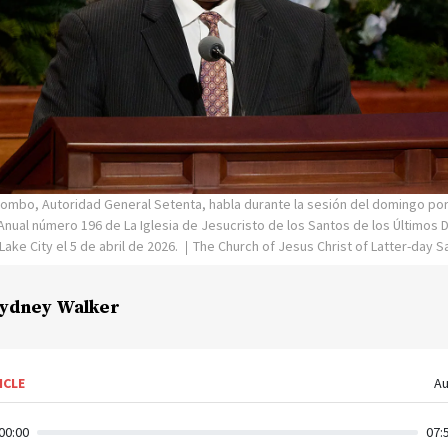
utombo, Autoridad General Setenta, habla durante la sesión del domingo por
nual número 196 de La Iglesia de Jesucristo de los Santos de los Últimos D
ake City el 5 de abril de 2026.
The Church of Jesus Christ of Latter-day S
ydney Walker
ICLE
Au
00:00
07: