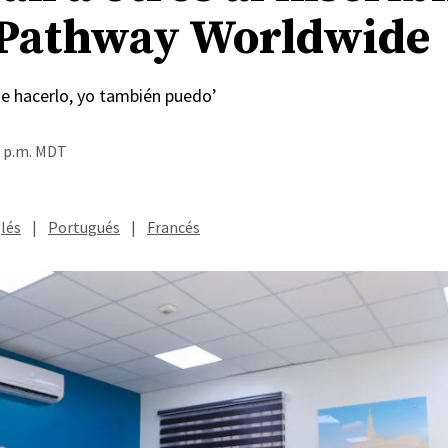
Pathway Worldwide
de hacerlo, yo también puedo’
8 p.m. MDT
lés
|
Portugués
|
Francés