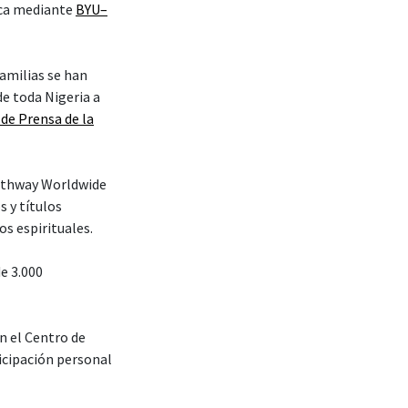
ica mediante
BYU–
amilias se han
de toda Nigeria a
 de Prensa de la
–Pathway Worldwide
s y títulos
os espirituales.
e 3.000
n el Centro de
icipación personal