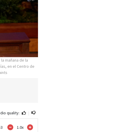
 la mañana de la
ías, en el Centro de
aints
dio quality:
|
53
1.0
x