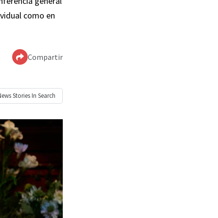
nferencia general
dividual como en
Compartir
News
Stories In Search