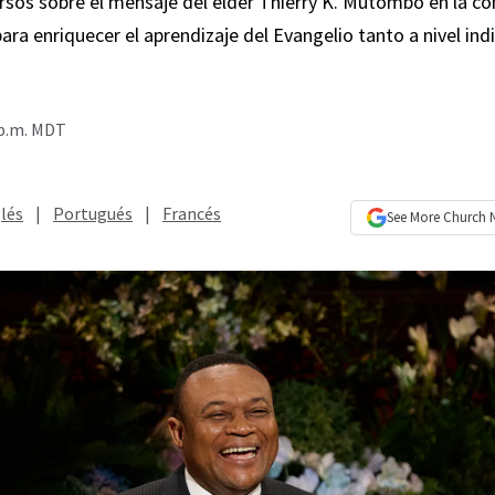
rsos sobre el mensaje del élder Thierry K. Mutombo en la co
para enriquecer el aprendizaje del Evangelio tanto a nivel in
 p.m. MDT
lés
|
Portugués
|
Francés
See More
Church 