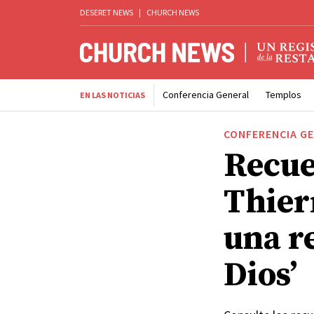
DESERET NEWS
|
CHURCH NEWS
Conferencia General
Templos
EN LAS NOTICIAS
CONFERENCIA G
Recue
Thier
una r
Dios’