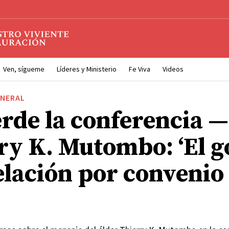
Ven, sígueme
Líderes y Ministerio
Fe Viva
Videos
ENERAL
rde la conferencia —
ry K. Mutombo: ‘El g
elación por convenio