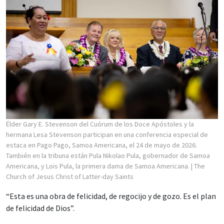
Élder Gary E. Stevenson del Cuórum de los Doce Apóstoles y la
hermana Lesa Stevenson participan en una conferencia especial de
estaca en Pago Pago, Samoa Americana, el 24 de mayo de 2026.
También en la tribuna están Pula Nikolao Pula, gobernador de Samoa
Americana, y Lois Pula, la primera dama de Samoa Americana.
| The
Church of Jesus Christ of Latter-day Saints
“Esta es una obra de felicidad, de regocijo y de gozo. Es el plan
de felicidad de Dios”.