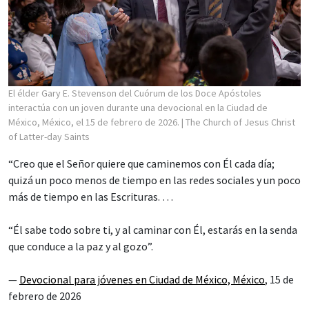
El élder Gary E. Stevenson del Cuórum de los Doce Apóstoles
interactúa con un joven durante una devocional en la Ciudad de
México, México, el 15 de febrero de 2026.
| The Church of Jesus Christ
of Latter-day Saints
“Creo que el Señor quiere que caminemos con Él cada día;
quizá un poco menos de tiempo en las redes sociales y un poco
más de tiempo en las Escrituras. …
“Él sabe todo sobre ti, y al caminar con Él, estarás en la senda
que conduce a la paz y al gozo”.
—
Devocional para jóvenes en Ciudad de México, México
, 15 de
febrero de 2026