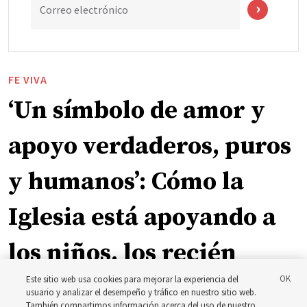
Correo electrónico
FE VIVA
‘Un símbolo de amor y
apoyo verdaderos, puros
y humanos’: Cómo la
Iglesia está apoyando a
los niños, los recién
nacidos y las madres en
Este sitio web usa cookies para mejorar la experiencia del
usuario y analizar el desempeño y tráfico en nuestro sitio web.
También compartimos información acerca del uso de nuestro