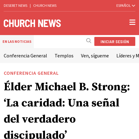
DESERET NEWS
|
CHURCH NEWS
ESPAÑOL
INICIAR SESIÓN
EN LAS NOTICIAS
Conferencia General
Templos
Ven, sígueme
Líderes y M
CONFERENCIA GENERAL
Élder Michael B. Strong:
‘La caridad: Una señal
del verdadero
discipulado’