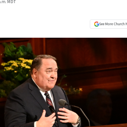
 a.m. MDT
See More
Church 