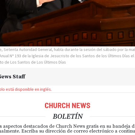
nie, Setenta Autoridad General, habla durante la sesión del sábado por la ma
Anual N
°
193
de la Iglesia de Jesucristo de los Santos de los Últimos Días el
sto de Los Santos de Los Últimos Días
ews Staff
solo está disponible en inglés.
BOLETÍN
s aspectos destacados de Church News gratis en su bandeja 
almente. Escriba su dirección de correo electrónico a continu