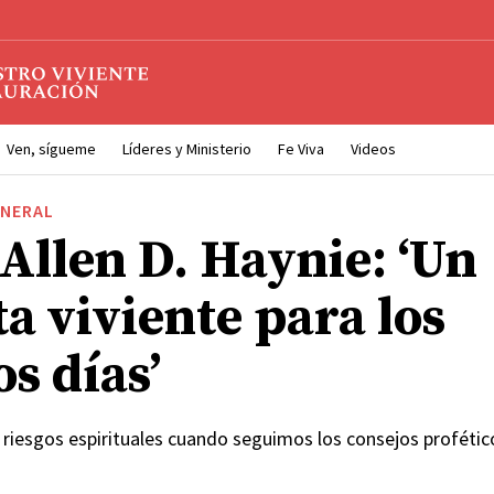
Ven, sígueme
Líderes y Ministerio
Fe Viva
Videos
ENERAL
 Allen D. Haynie: ‘Un
a viviente para los
s días’
riesgos espirituales cuando seguimos los consejos profétic