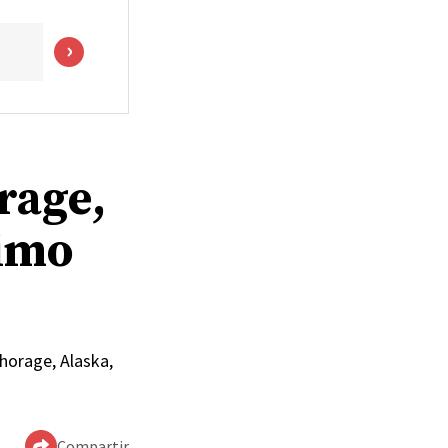
rage,
ximo
chorage, Alaska,
Compartir