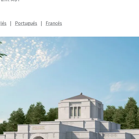
lés
|
Portugués
|
Francés