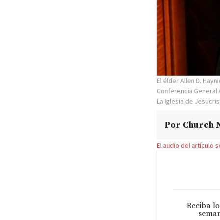
El élder Allen D. Hay
Conferencia General 
La Iglesia de Jesucri
Por
Church N
El audio del artículo 
Reciba lo
seman