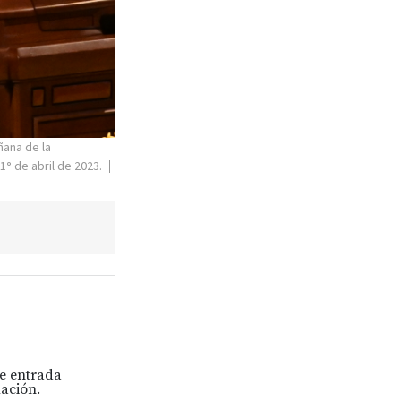
ñana de la
 1
°
de abril de 2023.
de entrada
ación.