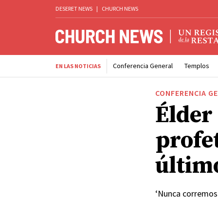
DESERET NEWS
|
CHURCH NEWS
Conferencia General
Templos
EN LAS NOTICIAS
CONFERENCIA G
Élder
profet
último
‘Nunca corremos 