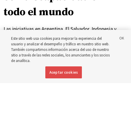
todo el mundo
Las iniciativas en Argentina, El Salvador, Indonesia y
Brasil se han centrado en brindar atención y apoyo a las
Este sitio web usa cookies para mejorar la experiencia del
usuario y analizar el desempeño y tráfico en nuestro sitio web.
personas con discapacidad
También compartimos información acerca del uso de nuestro
sitio a través de las redes sociales, los anunciantes y los socios
de analítica.
6 agosto 2026, 7:49 p.m. MDT
Compartir
Aceptar cookies
Inglés
|
Portugués
DISPONIBLE EN: