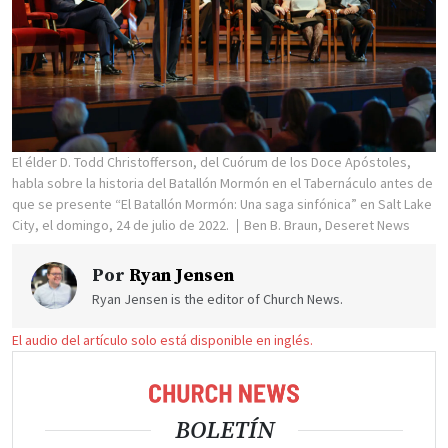
El élder D. Todd Christofferson, del Cuórum de los Doce Apóstoles,
habla sobre la historia del Batallón Mormón en el Tabernáculo antes de
que se presente “El Batallón Mormón: Una saga sinfónica” en Salt Lake
City, el domingo, 24 de julio de 2022.
Ben B. Braun, Deseret News
Por
Ryan Jensen
Ryan Jensen is the editor of Church News.
El audio del artículo solo está disponible en inglés.
BOLETÍN