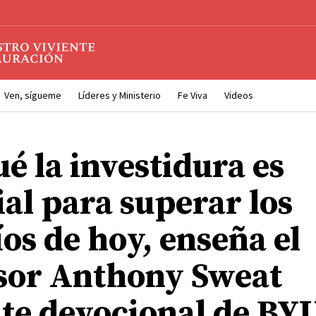
Ven, sígueme
Líderes y Ministerio
Fe Viva
Videos
é la investidura es
ial para superar los
os de hoy, enseña el
sor Anthony Sweat
te devocional de BY