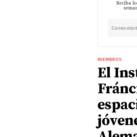
Reciba lo
seman
Correo elec
MIEMBROS
El Ins
Fránc
espac
jóven
Alem