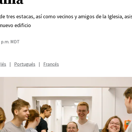
e tres estacas, así como vecinos y amigos de la Iglesia, asis
 nuevo edificio
2 p.m. MDT
lés
|
Portugués
|
Francés