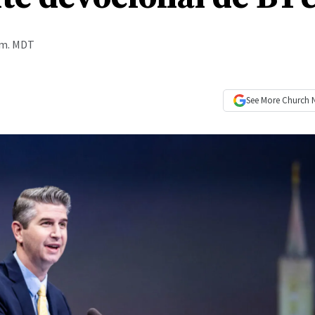
a.m. MDT
See More
Church 