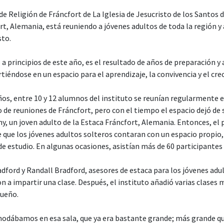
de Religión de Fráncfort de La Iglesia de Jesucristo de los Santos 
rt, Alemania, está reuniendo a jóvenes adultos de toda la región 
sto.
 a principios de este año, es el resultado de años de preparación y
rtiéndose en un espacio para el aprendizaje, la convivencia y el cr
s, entre 10 y 12 alumnos del instituto se reunían regularmente en
 de reuniones de Fráncfort, pero con el tiempo el espacio dejó de s
y, un joven adulto de la Estaca Fráncfort, Alemania. Entonces, el 
e que los jóvenes adultos solteros contaran con un espacio propio
 de estudio. En algunas ocasiones, asistían más de 60 participante
dford y Randall Bradford, asesores de estaca para los jóvenes adul
a impartir una clase. Después, el instituto añadió varias clases m
queño.
dábamos en esa sala, que ya era bastante grande; más grande que