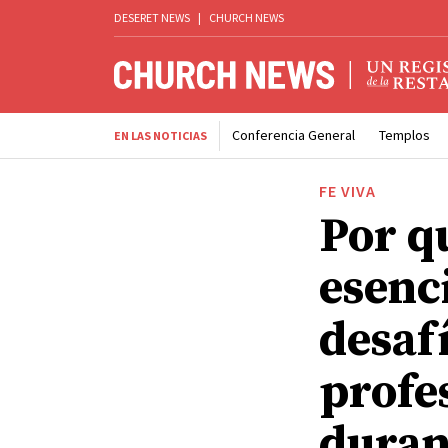
DESERET NEWS
|
CHURCH NEWS
Conferencia General
Templos
EN LAS NOTICIAS
FE VIVA
Por qu
esenc
desafí
profe
duran