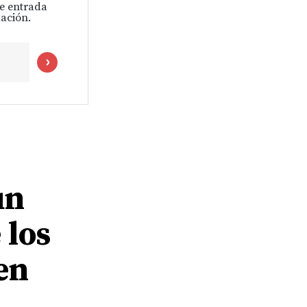
de entrada
ación.
un
 los
en