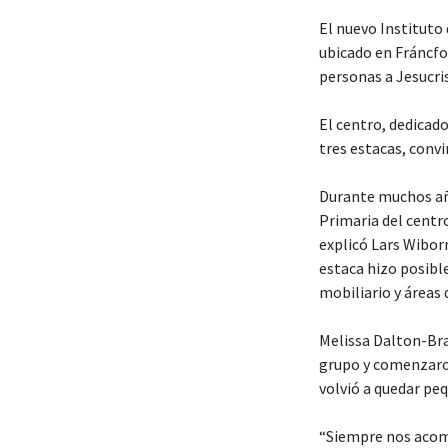
El nuevo Instituto 
ubicado en Fráncfo
personas a Jesucri
El centro, dedicado
tres estacas, convi
Durante muchos año
Primaria del centro
explicó Lars Wiborn
estaca hizo posibl
mobiliario y áreas
Melissa Dalton-Bra
grupo y comenzaron 
volvió a quedar pe
“Siempre nos acomo