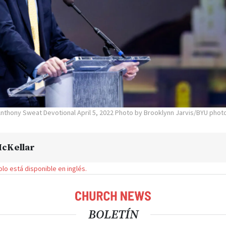
Anthony Sweat Devotional April 5, 2022 Photo by Brooklynn Jarvis/BYU pho
cKellar
solo está disponible en inglés.
BOLETÍN