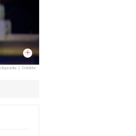
to.byu.edu
Crédito: