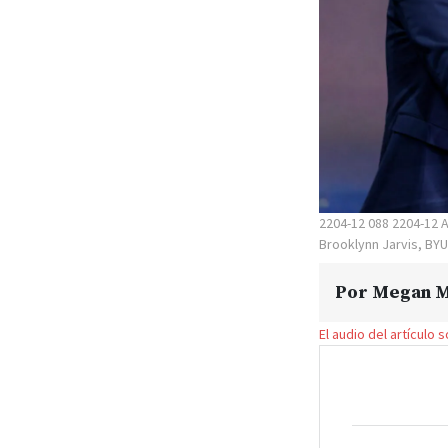
2204-12 088 2204-12 
Brooklynn Jarvis, BYU
Por
Megan M
El audio del artículo 