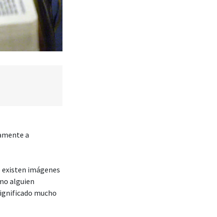
namente a
ue existen imágenes
omo alguien
significado mucho