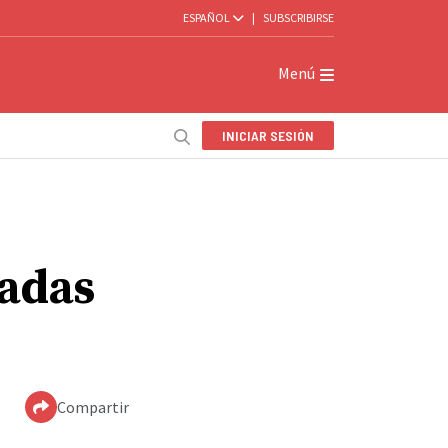
ESPAÑOL
|
SUBSCRIBIRSE
Menú
INICIAR SESIÓN
madas
Compartir