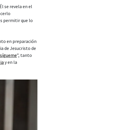
l se revela en el
cerlo
s permitir que lo
nto en preparación
ia de Jesucristo de
 sígueme
”, tanto
sia
y en la