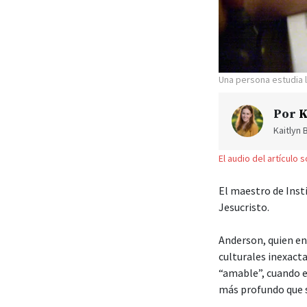
Una persona estudia l
Por
K
Kaitlyn 
El audio del artículo 
El maestro de Ins
Jesucristo.
Anderson, quien en
culturales inexact
“amable”, cuando e
más profundo que 