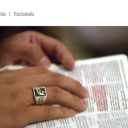
lés
|
Portugués