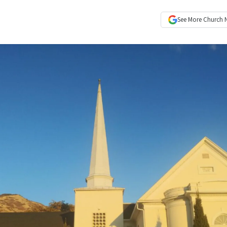
See More
Church 