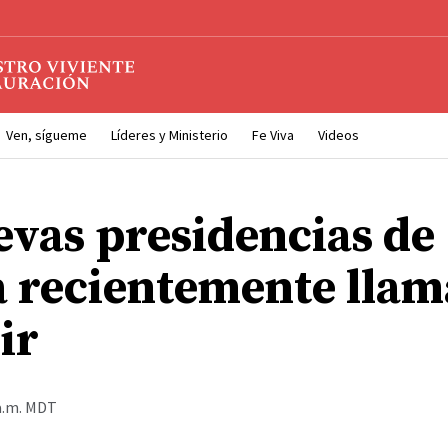
Ven, sígueme
Líderes y Ministerio
Fe Viva
Videos
evas presidencias de
a recientemente lla
ir
 a.m. MDT